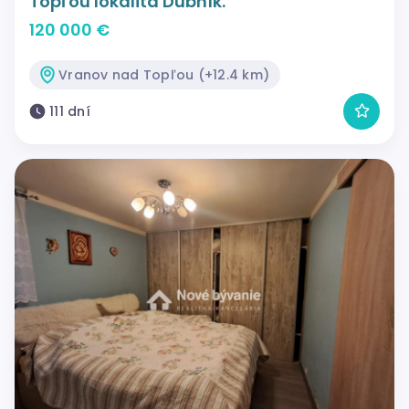
Topľou lokalita Dubník.
120 000 €
Vranov nad Topľou (+12.4 km)
111 dní