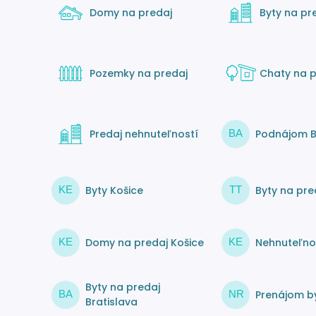
Domy na predaj
Byty na pr
Pozemky na predaj
Chaty na p
Predaj nehnuteľností
Podnájom B
BA
Byty Košice
Byty na pre
KE
TT
Domy na predaj Košice
Nehnuteľnos
KE
KE
Byty na predaj
Prenájom by
BA
NR
Bratislava