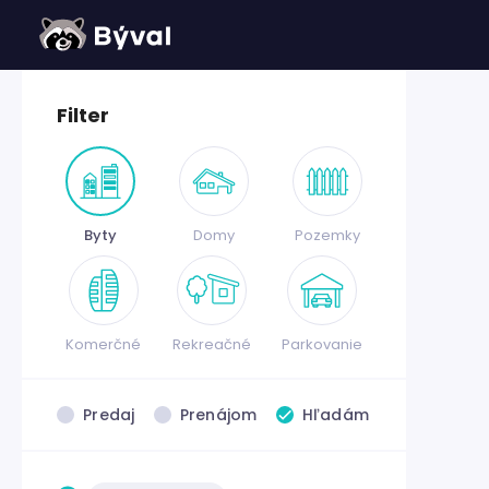
Filter
Byty
Domy
Pozemky
Komerčné
Rekreačné
Parkovanie
Predaj
Prenájom
Hľadám