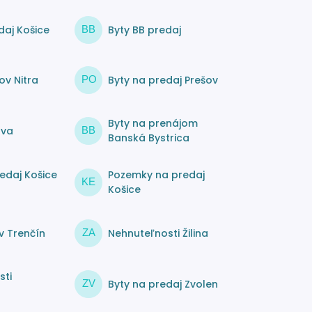
daj Košice
Byty BB predaj
BB
ov Nitra
Byty na predaj Prešov
PO
Byty na prenájom
ava
BB
Banská Bystrica
edaj Košice
Pozemky na predaj
KE
Košice
v Trenčín
Nehnuteľnosti Žilina
ZA
sti
Byty na predaj Zvolen
ZV