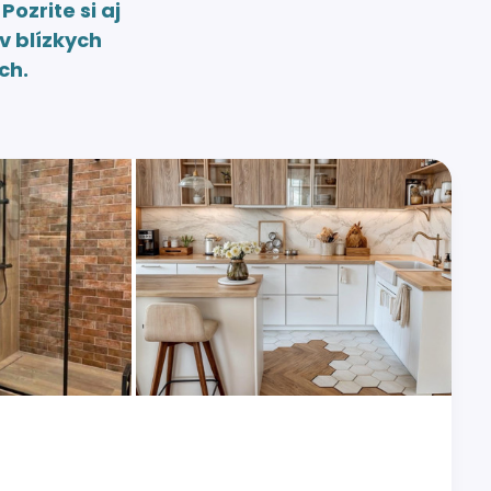
.
Pozrite si aj
v blízkych
ch.