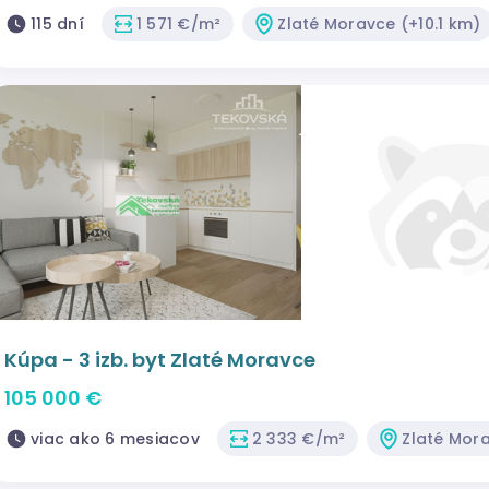
115 dní
1 571 €/m²
Zlaté Moravce (+10.1 km)
Kúpa - 3 izb. byt Zlaté Moravce
105 000 €
viac ako 6 mesiacov
2 333 €/m²
Zlaté Mora