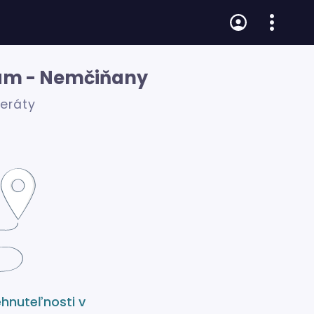
dám - Nemčiňany
zeráty
ehnuteľnosti v