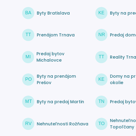
Byty Bratislava
Byty na pre
BA
KE
Prenájom Trnava
Predaj dom
TT
NR
Predaj bytov
Reality Trn
MI
TT
Michalovce
Byty na prenájom
Domy na pr
PO
KE
Prešov
okolie
Byty na predaj Martin
Predaj byto
MT
TN
Nehnuteľno
Nehnuteľnosti Rožňava
RV
TO
Topoľčany