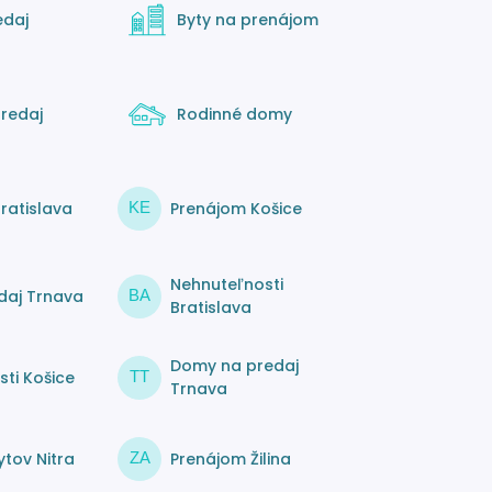
edaj
Byty na prenájom
redaj
Rodinné domy
ratislava
Prenájom Košice
KE
Nehnuteľnosti
daj Trnava
BA
Bratislava
Domy na predaj
ti Košice
TT
Trnava
tov Nitra
Prenájom Žilina
ZA