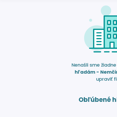
Nenašli sme žiadn
hľadám - Nemči
upraviť fi
Obľúbené h