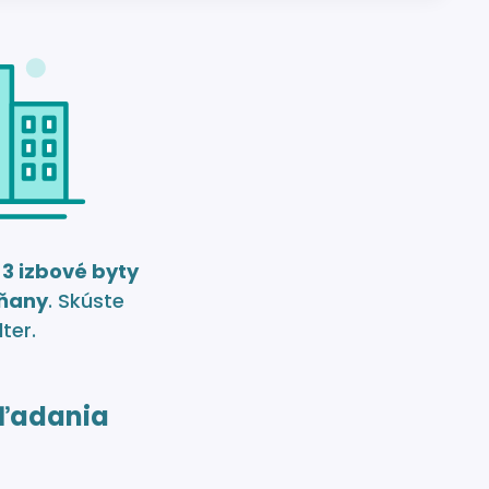
e
3 izbové byty
ňany
. Skúste
lter.
ľadania