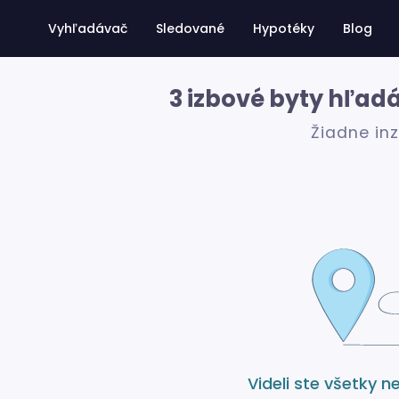
Vyhľadávač
Sledované
Hypotéky
Blog
3 izbové byty hľa
Žiadne in
Videli ste všetky n