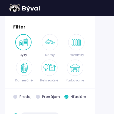
Filter
Byty
Domy
Pozemky
Komerčné
Rekreačné
Parkovanie
Predaj
Prenájom
Hľadám