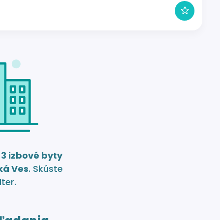
e
3 izbové byty
ká Ves
. Skúste
lter.