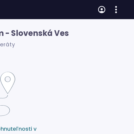
m - Slovenská Ves
zeráty
ehnuteľnosti v