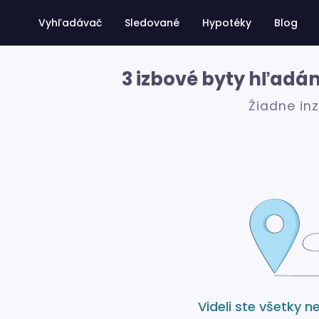
Vyhľadávač
Sledované
Hypotéky
Blog
3 izbové byty hľadá
Žiadne in
Videli ste všetky n