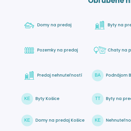
Obľúbené h
Domy na predaj
Byty na pr
Pozemky na predaj
Chaty na p
Predaj nehnuteľností
Podnájom B
BA
Byty Košice
Byty na pre
KE
TT
Domy na predaj Košice
Nehnuteľnos
KE
KE