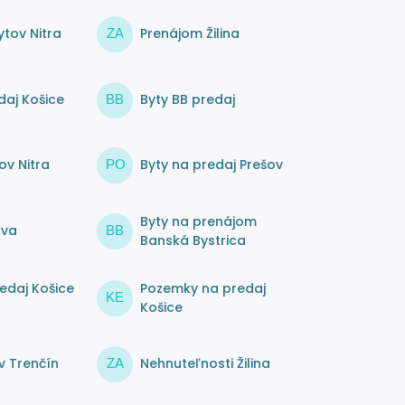
tov Nitra
Prenájom Žilina
ZA
daj Košice
Byty BB predaj
BB
ov Nitra
Byty na predaj Prešov
PO
Byty na prenájom
ava
BB
Banská Bystrica
edaj Košice
Pozemky na predaj
KE
Košice
v Trenčín
Nehnuteľnosti Žilina
ZA