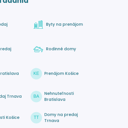
ľadania
edaj
Byty na prenájom
redaj
Rodinné domy
ratislava
Prenájom Košice
KE
Nehnuteľnosti
daj Trnava
BA
Bratislava
Domy na predaj
ti Košice
TT
Trnava