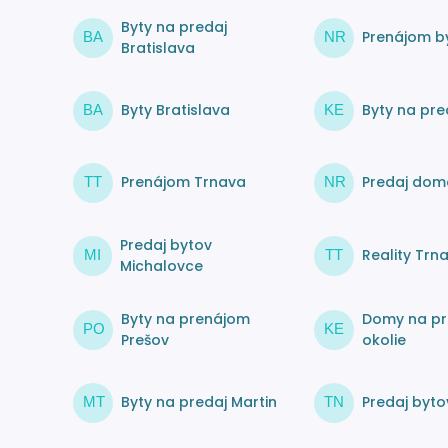
Byty na predaj
Prenájom by
BA
NR
Bratislava
Byty Bratislava
Byty na pre
BA
KE
Prenájom Trnava
Predaj dom
TT
NR
Predaj bytov
Reality Trn
MI
TT
Michalovce
Byty na prenájom
Domy na pr
PO
KE
Prešov
okolie
Byty na predaj Martin
Predaj byto
MT
TN