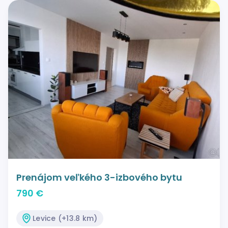
Prenájom veľkého 3-izbového bytu
790 €
Levice (+13.8 km)