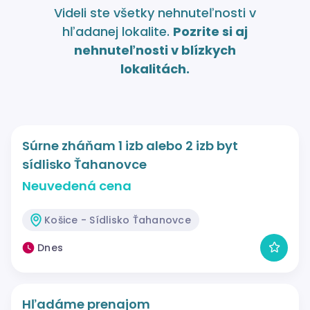
Videli ste všetky nehnuteľnosti v
hľadanej lokalite.
Pozrite si aj
nehnuteľnosti v blízkych
lokalitách.
Súrne zháňam 1 izb alebo 2 izb byt
sídlisko Ťahanovce
Neuvedená cena
Košice - Sídlisko Ťahanovce
Dnes
Hľadáme prenajom