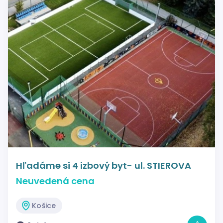
Hľadáme si 4 izbový byt- ul. STIEROVA
Neuvedená cena
Košice