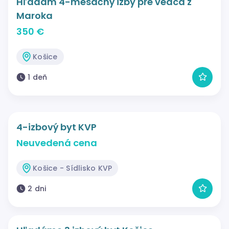
Hľadám 4-mesačný izby pre vedca z
Maroka
350 €
Košice
1 deň
4-izbový byt KVP
Neuvedená cena
Košice - Sídlisko KVP
2 dni