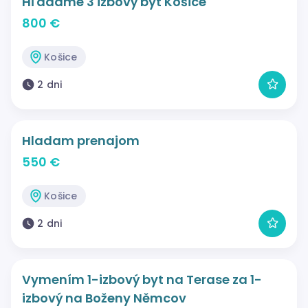
Hľadáme 3 izbový byt Košice
800 €
Košice
2 dni
Hladam prenajom
550 €
Košice
2 dni
Vymením 1-izbový byt na Terase za 1-
izbový na Boženy Němcov