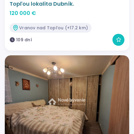
Topľou lokalita Dubník.
120 000 €
Vranov nad Topľou (+17.2 km)
109 dní