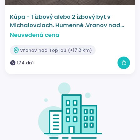
Kúpa - 1 izbový alebo 2 izbový byt v
Michalovciach. Humenné .Vranov nad
Topľou
Neuvedená cena
Vranov nad Topľou (+17.2 km)
174 dní