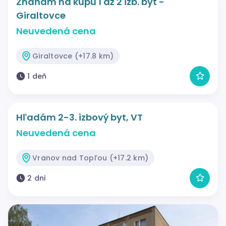
Zháňam na kúpu 1 až 2 izb. byt -
Giraltovce
Neuvedená cena
Giraltovce (+17.8 km)
1 deň
Hľadám 2-3. izbový byt, VT
Neuvedená cena
Vranov nad Topľou (+17.2 km)
2 dni