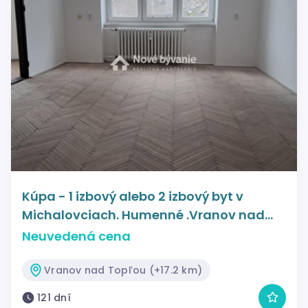
Kúpa - 1 izbový alebo 2 izbový byt v
Michalovciach. Humenné .Vranov nad
Topľou
Neuvedená cena
Vranov nad Topľou (+17.2 km)
121 dní