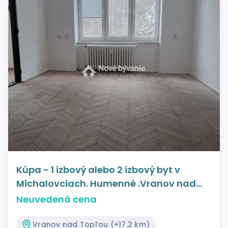
Kúpa - 1 izbový alebo 2 izbový byt v
Michalovciach. Humenné .Vranov nad
Topľou
Neuvedená cena
Vranov nad Topľou (+17.2 km)