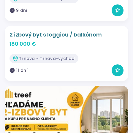
9 dní
2 izbový byt s loggiou / balkónom
180 000 €
Trnava - Trnava-východ
11 dní