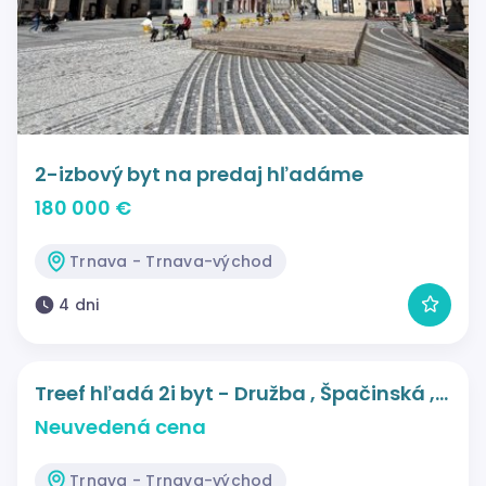
2-izbový byt na predaj hľadáme
180 000 €
Trnava - Trnava-východ
4 dni
Treef hľadá 2i byt - Družba , Špačinská ,…
Neuvedená cena
Trnava - Trnava-východ