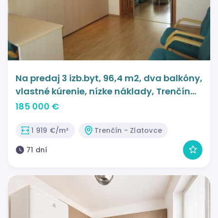
Na predaj 3 izb.byt, 96,4 m2, dva balkóny,
vlastné kúrenie, nízke náklady, Trenčín
Zlatovská
185 000 €
1 919 €/m²
Trenčín - Zlatovce
71 dní