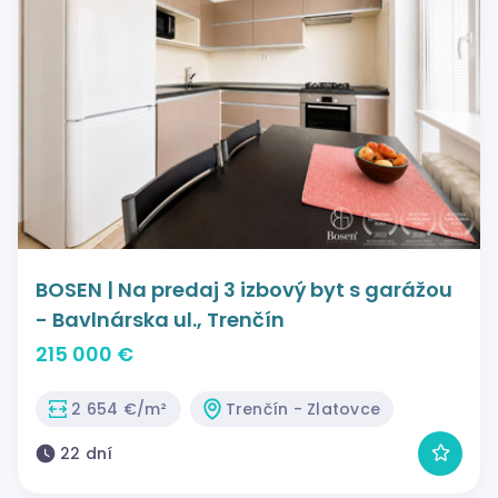
BOSEN | Na predaj 3 izbový byt s garážou
- Bavlnárska ul., Trenčín
215 000 €
2 654 €/m²
Trenčín - Zlatovce
22 dní