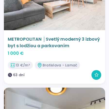
METROPOLITAN │Svetlý moderný 3 izbový
byt s lodžiou a parkovaním
1 000 €
13 €/m²
Bratislava - Lamač
63 dní