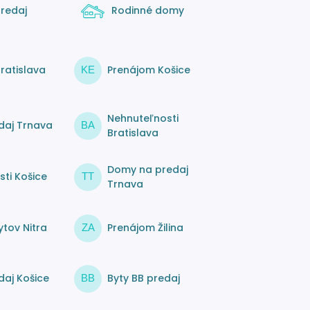
redaj
Rodinné domy
ratislava
Prenájom Košice
KE
Nehnuteľnosti
daj Trnava
BA
Bratislava
Domy na predaj
ti Košice
TT
Trnava
tov Nitra
Prenájom Žilina
ZA
daj Košice
Byty BB predaj
BB