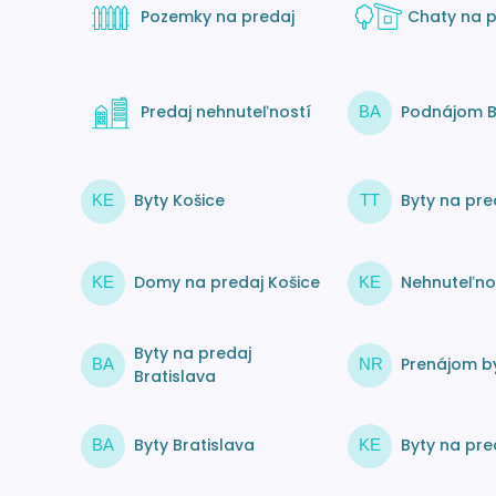
Pozemky na predaj
Chaty na p
Predaj nehnuteľností
Podnájom B
BA
Byty Košice
Byty na pre
KE
TT
Domy na predaj Košice
Nehnuteľnos
KE
KE
Byty na predaj
Prenájom by
BA
NR
Bratislava
Byty Bratislava
Byty na pre
BA
KE