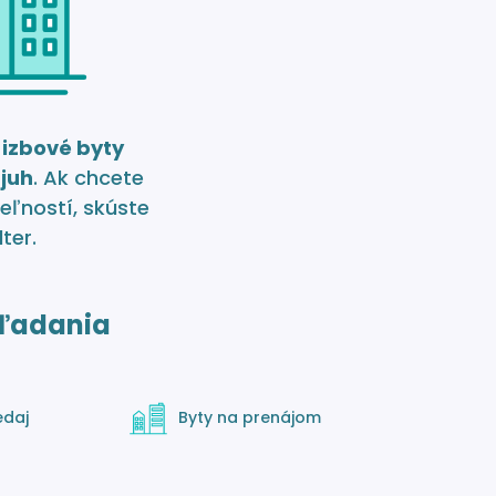
 izbové byty
juh
. Ak chcete
eľností, skúste
lter.
ľadania
edaj
Byty na prenájom