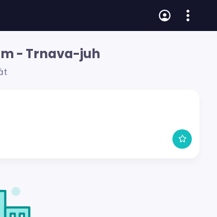
ám - Trnava-juh
át