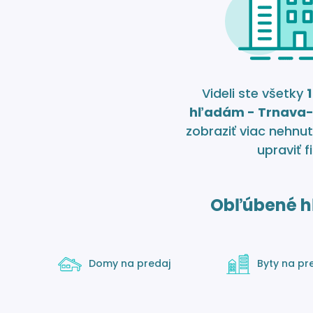
Videli ste všetky
1
hľadám - Trnava-
zobraziť viac nehnut
upraviť fi
Obľúbené h
Domy na predaj
Byty na pr