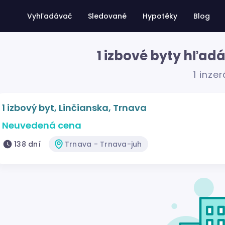
Vyhľadávač
Sledované
Hypotéky
Blog
1 izbové byty hľad
1 inzer
1 izbový byt, Linčianska, Trnava
Neuvedená cena
138 dní
Trnava - Trnava-juh