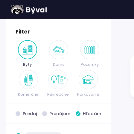
Filter
Byty
Domy
Pozemky
Komerčné
Rekreačné
Parkovanie
Predaj
Prenájom
Hľadám