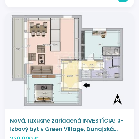
Nová, luxusne zariadená INVESTÍCIA! 3-
izbový byt v Green Village, Dunajská
Lužná, 82,82 m2
230 000 €