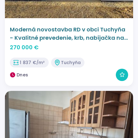
Moderná novostavba RD v obci Tuchyňa
- Kvalitné prevedenie, krb, nabíjačka na
EV a dokončenie už tento rok!
270 000 €
1 837 €/m²
Tuchyňa
Dnes