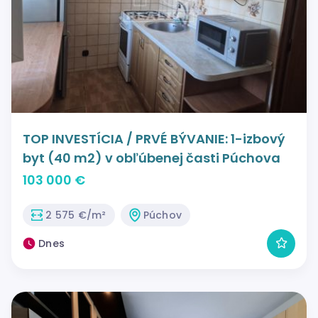
TOP INVESTÍCIA / PRVÉ BÝVANIE: 1-izbový
byt (40 m2) v obľúbenej časti Púchova
103 000 €
2 575 €/m²
Púchov
Dnes