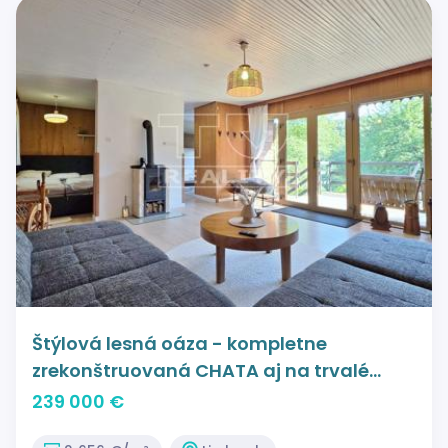
Štýlová lesná oáza - kompletne
zrekonštruovaná CHATA aj na trvalé
bývanie, Limbach, 90 m2
239 000 €