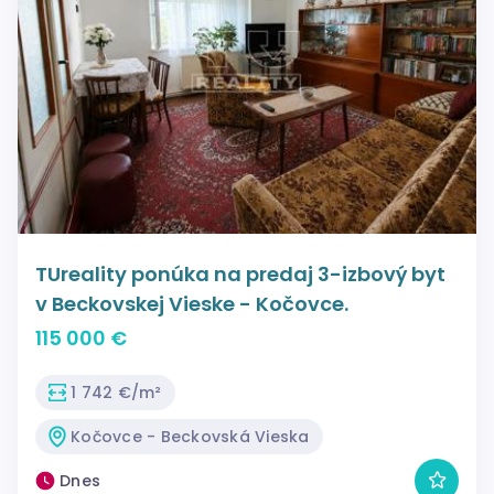
TUreality ponúka na predaj 3-izbový byt
v Beckovskej Vieske - Kočovce.
115 000 €
1 742 €/m²
Kočovce - Beckovská Vieska
Dnes