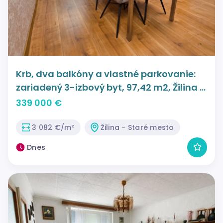
Krb, dva balkóny a vlastné parkovanie:
zariadený 3-izbový byt, 97,42 m2, Žilina -
Staré mesto, Cena: 339.000€
339 000 €
3 082 €/m²
Žilina - Staré mesto
Dnes