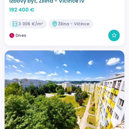
izbový byt, Žilina - Vlčince IV
192 400 €
3 006 €/m²
Žilina - Vlčince
Dnes