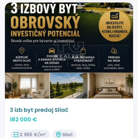
3 izb byt predaj Sliač
182 000 €
2 955 €/m²
Sliač