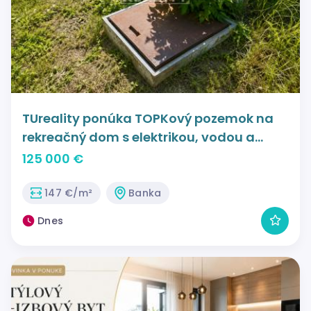
TUreality ponúka TOPKový pozemok na
rekreačný dom s elektrikou, vodou a
kanalizáciou na pozemku s výhľadom na
125 000 €
Sĺňavu
147 €/m²
Banka
Dnes