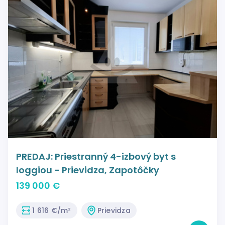
PREDAJ: Priestranný 4-izbový byt s
loggiou - Prievidza, Zapotôčky
139 000 €
1 616 €/m²
Prievidza