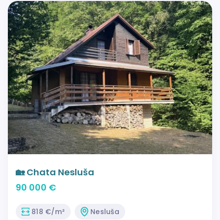
🏡 Chata Nesluša
90 000 €
818 €/m²
Nesluša