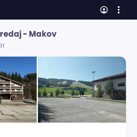
predaj - Makov
át