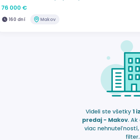
76 000 €
160 dní
Makov
Videli ste všetky
1 
predaj - Makov
. Ak
viac nehnuteľností,
filter.