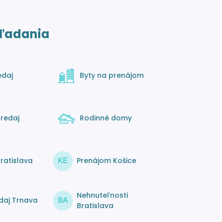
ľadania
edaj
Byty na prenájom
redaj
Rodinné domy
ratislava
Prenájom Košice
KE
Nehnuteľnosti
daj Trnava
BA
Bratislava