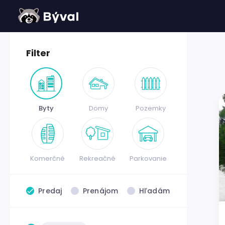
Filter
Byty
Domy
Pozemky
Komerčné
Rekreačné
Parkovanie
Predaj
Prenájom
Hľadám