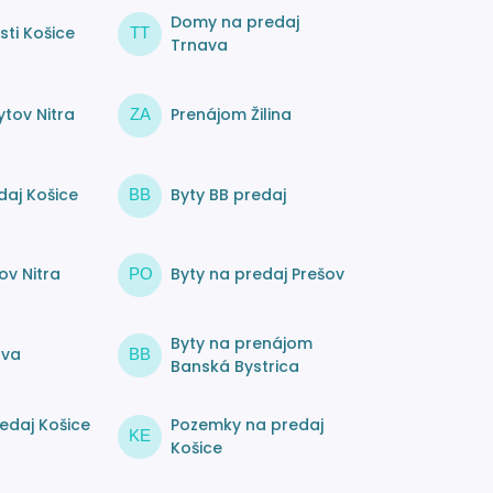
Domy na predaj
ti Košice
TT
Trnava
tov Nitra
Prenájom Žilina
ZA
daj Košice
Byty BB predaj
BB
ov Nitra
Byty na predaj Prešov
PO
Byty na prenájom
ava
BB
Banská Bystrica
edaj Košice
Pozemky na predaj
KE
Košice