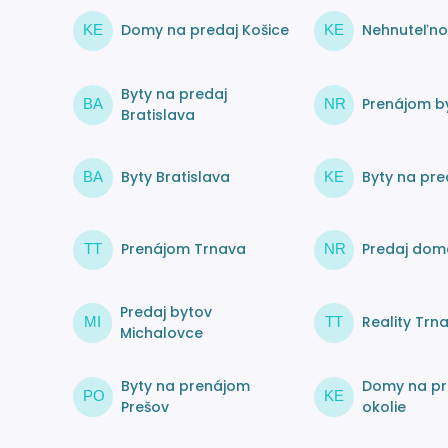
Domy na predaj Košice
Nehnuteľnos
KE
KE
Byty na predaj
Prenájom by
BA
NR
Bratislava
Byty Bratislava
Byty na pre
BA
KE
Prenájom Trnava
Predaj dom
TT
NR
Predaj bytov
Reality Trn
MI
TT
Michalovce
Byty na prenájom
Domy na pr
PO
KE
Prešov
okolie