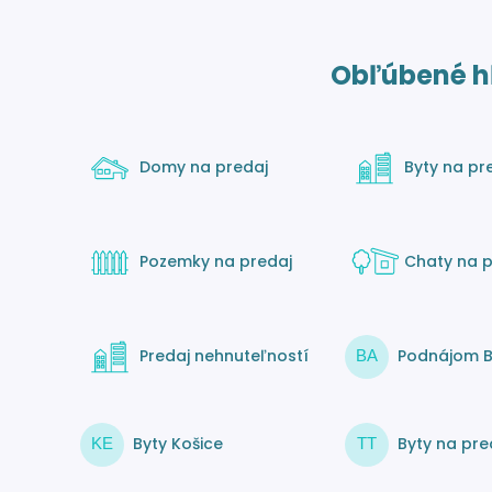
Obľúbené h
Domy na predaj
Byty na pr
Pozemky na predaj
Chaty na p
Predaj nehnuteľností
Podnájom B
BA
Byty Košice
Byty na pre
KE
TT