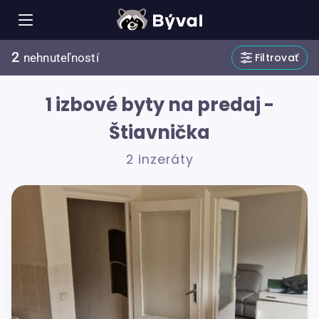
2
Filtrovať
nehnuteľností
1 izbové byty na predaj -
Štiavnička
2 inzeráty