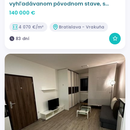
vyhľadávanom pôvodnom stave, s
výhľadom do parčíku.
140 000 €
4 070 €/m²
Bratislava - Vrakuňa
83 dní