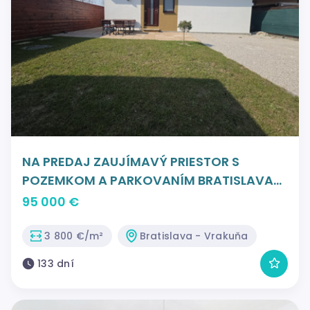
NA PREDAJ ZAUJÍMAVÝ PRIESTOR S
POZEMKOM A PARKOVANÍM BRATISLAVA
VRAKUŇA
95 000 €
3 800 €/m²
Bratislava - Vrakuňa
133 dní