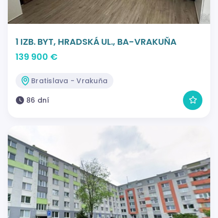
1 IZB. BYT, HRADSKÁ UL., BA-VRAKUŇA
139 900 €
Bratislava - Vrakuňa
86 dní