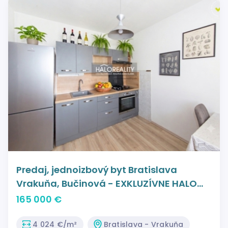
Predaj, jednoizbový byt Bratislava
Vrakuňa, Bučinová - EXKLUZÍVNE HALO
REALITY
165 000 €
4 024 €/m²
Bratislava - Vrakuňa