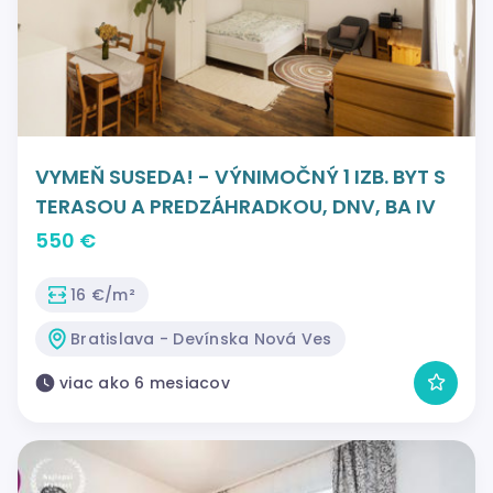
VYMEŇ SUSEDA! - VÝNIMOČNÝ 1 IZB. BYT S
TERASOU A PREDZÁHRADKOU, DNV, BA IV
550 €
16 €/m²
Bratislava - Devínska Nová Ves
viac ako 6 mesiacov