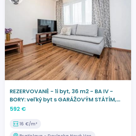
REZERVOVANÉ - 1i byt, 36 m2 - BA IV -
BORY: veľký byt s GARÁŽOVÝM STÁTÍM,
PIVNICOU a krásnym výhľadom V
592 €
NOVOSTAVBE
16 €/m²
Bratislava - Devínska Nová Ves