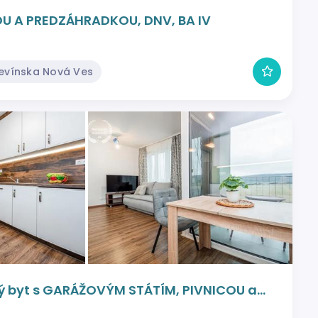
1 IZB. BYT S TERASOU A PREDZÁHRADKOU, DNV, BA IV
Devínska Nová Ves
ľký byt s GARÁŽOVÝM STÁTÍM, PIVNICOU a