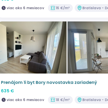
viac ako 6 mesiacov
16 €/m²
Bratislava - 
Prenájom 1i byt Bory novostavka zariadený
635 €
viac ako 6 mesiacov
18 €/m²
Bratislava - 