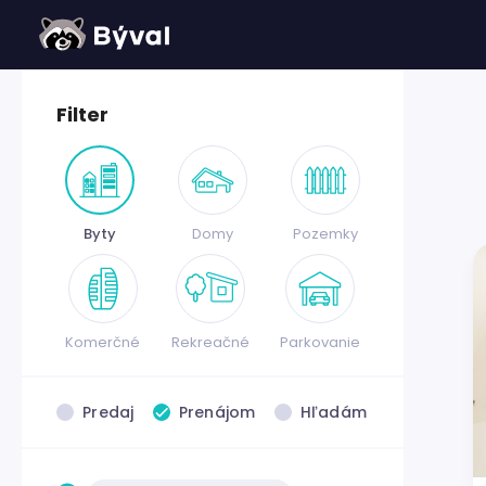
Filter
Byty
Domy
Pozemky
Komerčné
Rekreačné
Parkovanie
Predaj
Prenájom
Hľadám