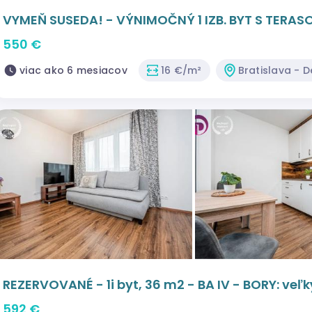
VYMEŇ SUSEDA! - VÝNIMOČNÝ 
550 €
viac ako 6 mesiacov
16 €/m²
Bratislava - 
REZERVOVANÉ - 1i byt, 36 m2 - BA IV - BORY: ve
krásnym výhľadom V NOVOSTAVBE
592 €