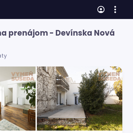
² na prenájom - Devínska Nová
s
áty