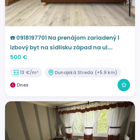
☎️ 0918197701 Na prenájom zariadený 1
izbový byt na sídlisku západ na ul.
Generála Svobodu v Dunajskej Strede
500 €
13 €/m²
Dunajská Streda (+5.9 km)
Dnes