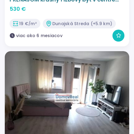
Dunajskej Stredy!
530 €
19 €/m²
Dunajská Streda (+5.9 km)
viac ako 6 mesiacov