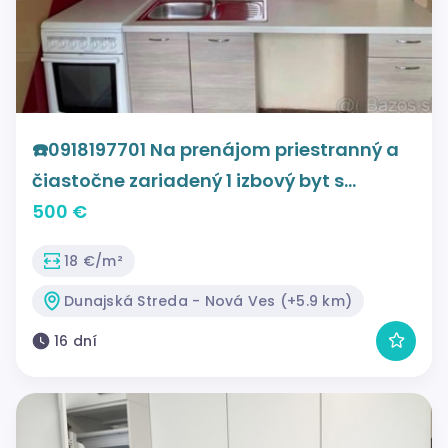
☎️0918197701 Na prenájom priestranný a
čiastočne zariadený 1 izbový byt s
loggiou vo východnej časti mesta -
500 €
NOVÁ VES -Dunajská Streda
18 €/m²
Dunajská Streda - Nová Ves (+5.9 km)
16 dní