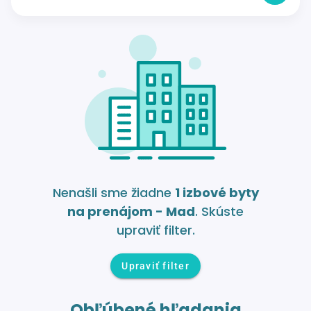
Nenašli sme žiadne
1 izbové byty
na prenájom - Mad
. Skúste
upraviť filter.
Upraviť filter
Obľúbené hľadania