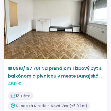
☎️ 0918/197 701 Na prenájom 1 izbový byt s
balkónom a pivnicou v meste Dunajská
Streda, časť Nová Ves - 36 m2
450 €
13 €/m²
Dunajská Streda - Nová Ves (+5.9 km)