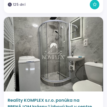
125 dní
Reality KOMPLEX s.r.o. ponúka na
PRENÁJOM krásny 1 izbový byt v centre