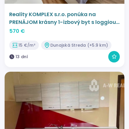
Reality KOMPLEX s.r.o. ponúka na
PRENÁJOM krásny 1-izbový byt s loggiou
v Dunajskej Strede na Neratovickom
570 €
námestí.
15 €/m²
Dunajská Streda (+5.9 km)
13 dní