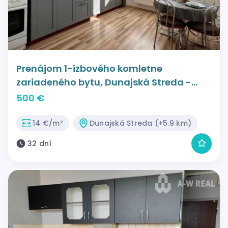
Prenájom 1-izbového komletne
zariadeného bytu, Dunajská Streda -
Jantárova c.
500 €
14 €/m²
Dunajská Streda (+5.9 km)
32 dní