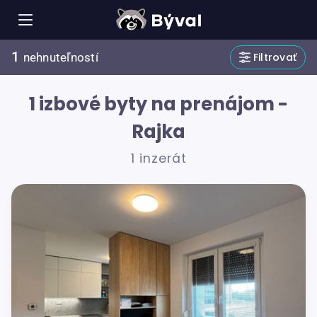
1
Filtrovať
nehnuteľností
1 izbové byty na prenájom -
Rajka
1 inzerát