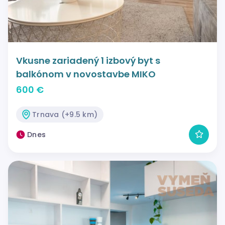
Vkusne zariadený 1 izbový byt s
balkónom v novostavbe MIKO
600 €
Trnava (+9.5 km)
Dnes