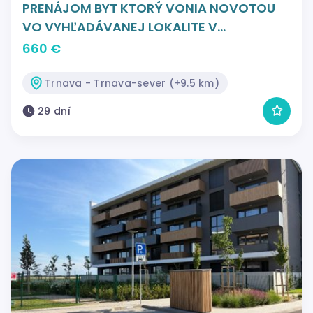
PRENÁJOM BYT KTORÝ VONIA NOVOTOU
VO VYHĽADÁVANEJ LOKALITE V
NOVOSTAVBE ARBORIA S GARÁŽOVÝM
660 €
STÁTIM
Trnava - Trnava-sever (+9.5 km)
29 dní