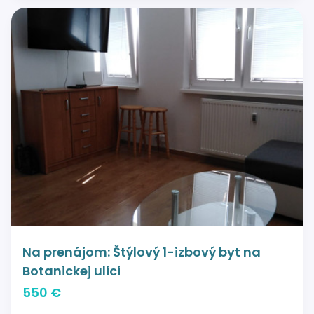
Na prenájom: Štýlový 1-izbový byt na
Botanickej ulici
550 €