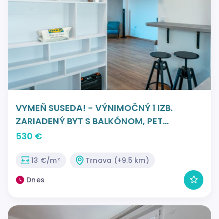
VYMEŇ SUSEDA! - VÝNIMOČNÝ 1 IZB.
ZARIADENÝ BYT S BALKÓNOM, PET
FRIENDLY, JÁNA BOTTU, TRNAVA.
530 €
13 €/m²
Trnava (+9.5 km)
Dnes