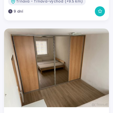
Trnava - Trnava-východ (+9.5 km)
9 dní