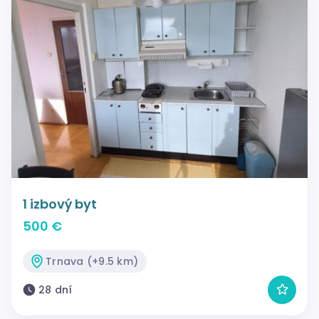
1 izbový byt
500 €
Trnava (+9.5 km)
28 dní