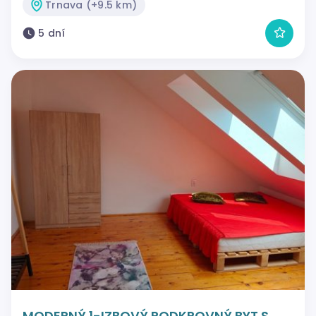
Trnava (+9.5 km)
5 dní
MODERNÝ 1-IZBOVÝ PODKROVNÝ BYT S