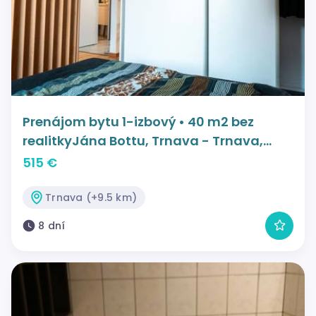
Prenájom bytu 1-izbový • 40 m2 bez
realitkyJána Bottu, Trnava - Trnava,
Trnavský kraj
515 €
Trnava (+9.5 km)
8 dní