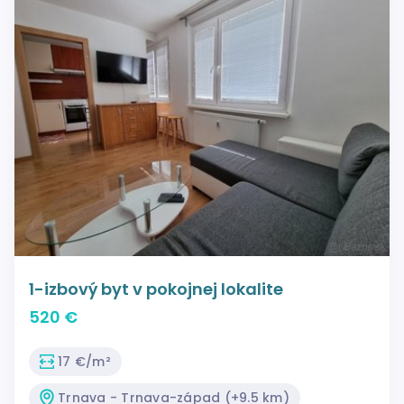
1-izbový byt v pokojnej lokalite
520 €
17 €/m²
Trnava - Trnava-západ (+9.5 km)