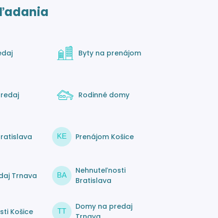
ľadania
edaj
Byty na prenájom
redaj
Rodinné domy
ratislava
Prenájom Košice
KE
Nehnuteľnosti
daj Trnava
BA
Bratislava
Domy na predaj
ti Košice
TT
Trnava