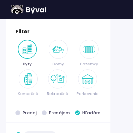
Filter
Byty
Domy
Pozemky
Komerčné
Rekreačné
Parkovanie
Predaj
Prenájom
Hľadám