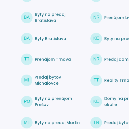
Byty na predaj
Prenájom by
BA
NR
Bratislava
Byty Bratislava
Byty na pre
BA
KE
Prenájom Trnava
Predaj dom
TT
NR
Predaj bytov
Reality Trn
MI
TT
Michalovce
Byty na prenájom
Domy na pr
PO
KE
Prešov
okolie
Byty na predaj Martin
Predaj byto
MT
TN