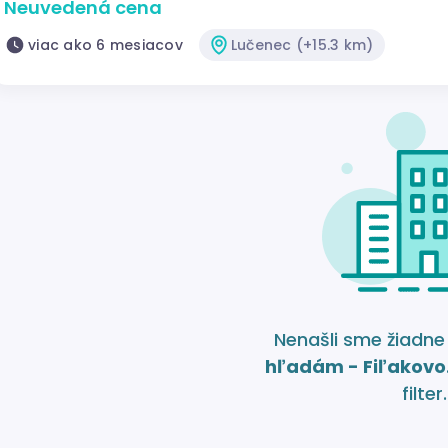
Neuvedená cena
viac ako 6 mesiacov
Lučenec (+15.3 km)
Nenašli sme žiadn
hľadám - Fiľakovo
filter.