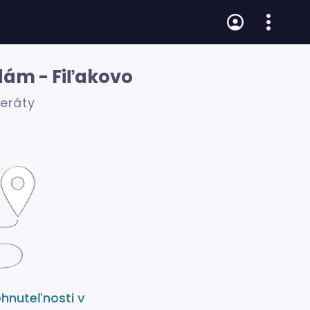
dám - Fiľakovo
zeráty
ehnuteľnosti v