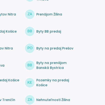
tov Nitra
Prenájom Žilina
ZA
daj Košice
Byty BB predaj
BB
ov Nitra
Byty na predaj Prešov
PO
Byty na prenájom
ava
BB
Banská Bystrica
edaj Košice
Pozemky na predaj
KE
Košice
v Trenčín
Nehnuteľnosti Žilina
ZA