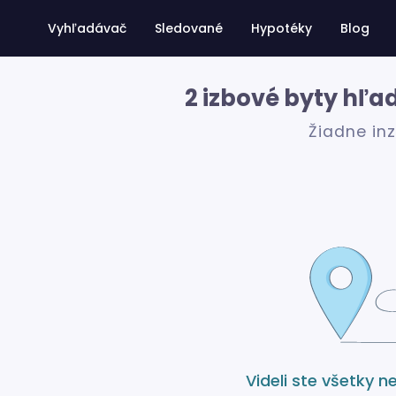
Vyhľadávač
Sledované
Hypotéky
Blog
2 izbové byty hľa
Žiadne in
Videli ste všetky n