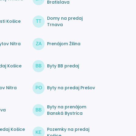
Bratislava
Domy na predaj
ti Košice
TT
Trnava
tov Nitra
Prenájom Žilina
ZA
daj Košice
Byty BB predaj
BB
ov Nitra
Byty na predaj Prešov
PO
Byty na prenájom
ava
BB
Banská Bystrica
edaj Košice
Pozemky na predaj
KE
Košice