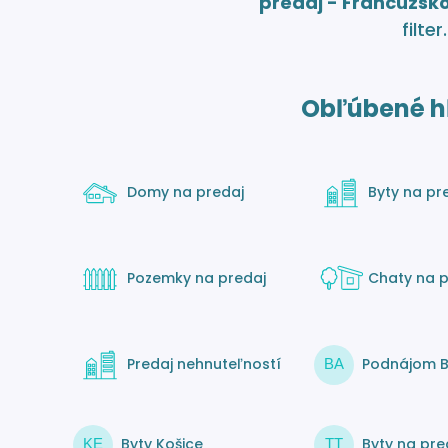
predaj - Francúzsk
filter.
Obľúbené h
Domy na predaj
Byty na pr
Pozemky na predaj
Chaty na p
Predaj nehnuteľností
Podnájom B
BA
Byty Košice
Byty na pre
KE
TT