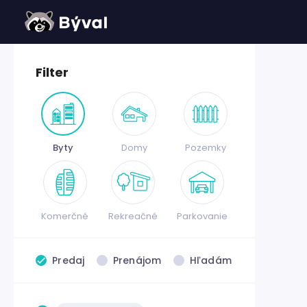
Filter
Byty
Domy
Pozemky
Komerčné
Rekreačné
Parkovanie
Predaj
Prenájom
Hľadám