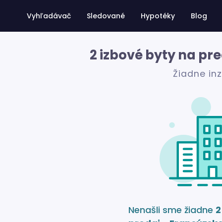
Vyhľadávač
Sledované
Hypotéky
Blog
2 izbové byty na pr
Žiadne in
Nenašli sme žiadne
2