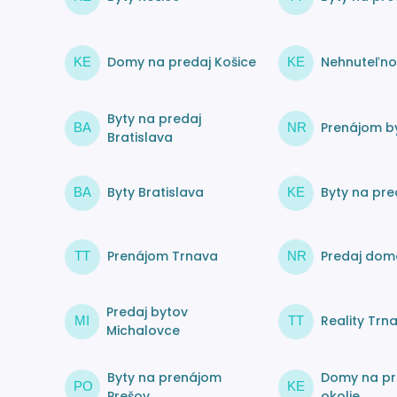
Domy na predaj Košice
Nehnuteľnos
KE
KE
Byty na predaj
Prenájom by
BA
NR
Bratislava
Byty Bratislava
Byty na pre
BA
KE
Prenájom Trnava
Predaj dom
TT
NR
Predaj bytov
Reality Trn
MI
TT
Michalovce
Byty na prenájom
Domy na pr
PO
KE
Prešov
okolie