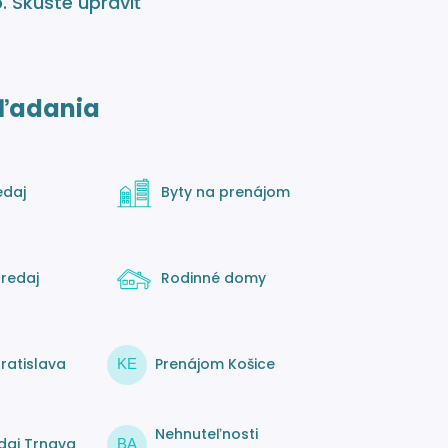
o
. Skúste upraviť
ľadania
edaj
Byty na prenájom
redaj
Rodinné domy
ratislava
Prenájom Košice
KE
Nehnuteľnosti
daj Trnava
BA