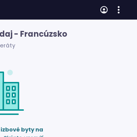
edaj - Francúzsko
zeráty
 izbové byty na