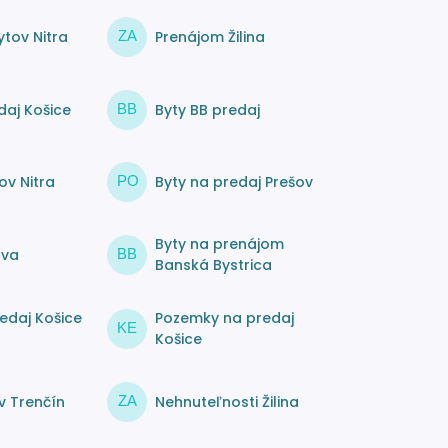
tov Nitra
Prenájom Žilina
ZA
daj Košice
Byty BB predaj
BB
ov Nitra
Byty na predaj Prešov
PO
Byty na prenájom
ava
BB
Banská Bystrica
edaj Košice
Pozemky na predaj
KE
Košice
v Trenčín
Nehnuteľnosti Žilina
ZA