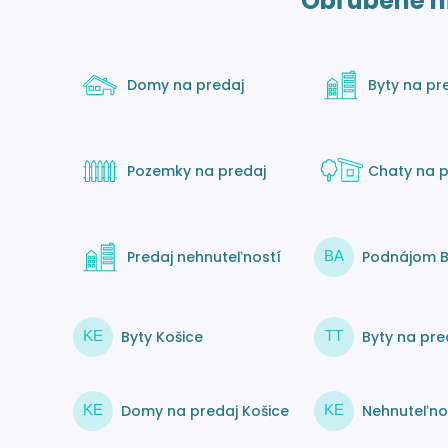
Obľúbené h
Domy na predaj
Byty na pr
Pozemky na predaj
Chaty na p
Predaj nehnuteľností
Podnájom B
BA
Byty Košice
Byty na pre
KE
TT
Domy na predaj Košice
Nehnuteľnos
KE
KE