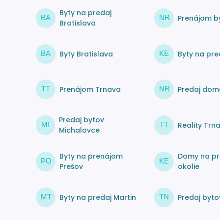
Byty na predaj
Prenájom by
BA
NR
Bratislava
Byty Bratislava
Byty na pre
BA
KE
Prenájom Trnava
Predaj dom
TT
NR
Predaj bytov
Reality Trn
MI
TT
Michalovce
Byty na prenájom
Domy na pr
PO
KE
Prešov
okolie
Byty na predaj Martin
Predaj byto
MT
TN