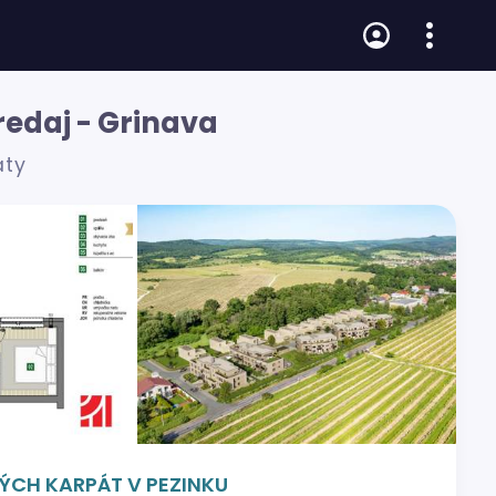
redaj - Grinava
áty
LÝCH KARPÁT V PEZINKU