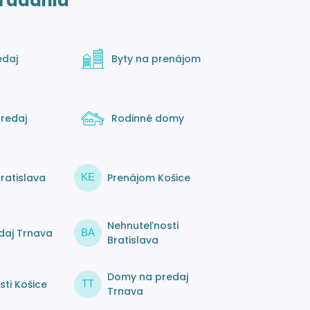
ľadania
edaj
Byty na prenájom
redaj
Rodinné domy
ratislava
Prenájom Košice
KE
Nehnuteľnosti
daj Trnava
BA
Bratislava
Domy na predaj
ti Košice
TT
Trnava