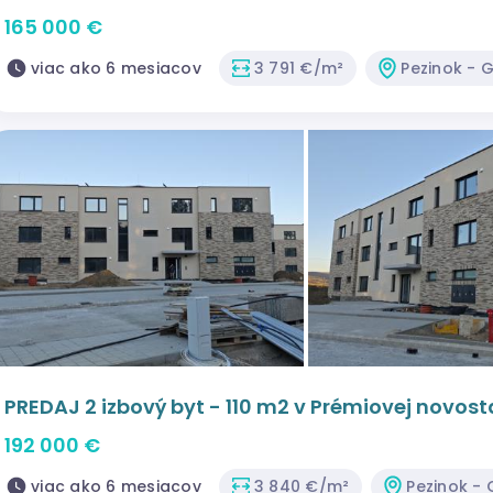
165 000 €
viac ako 6 mesiacov
3 791 €/m²
Pezinok - 
PREDAJ 2 izbový byt - 110 m2 v Prémiovej novos
192 000 €
viac ako 6 mesiacov
3 840 €/m²
Pezinok - 