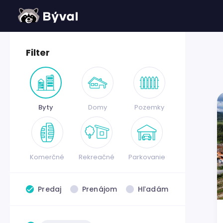
Filter
Byty
Domy
Pozemky
Komerčné
Rekreačné
Parkovanie
Predaj
Prenájom
Hľadám