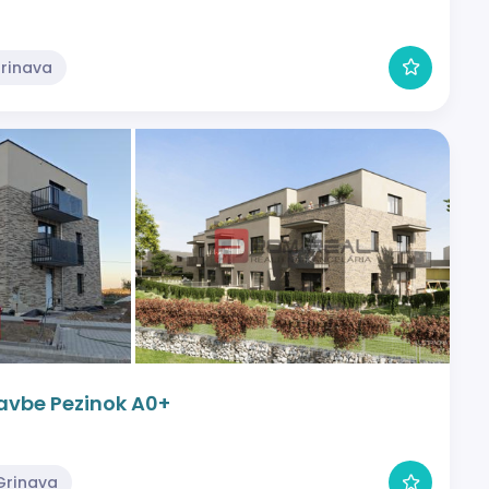
Grinava
tavbe Pezinok A0+
Grinava