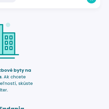
izbové byty na
a
. Ak chcete
eľností, skúste
lter.