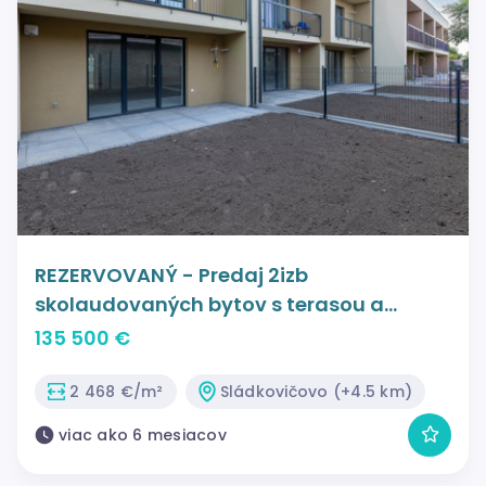
REZERVOVANÝ - Predaj 2izb
skolaudovaných bytov s terasou a
pozemkom v novovybudovanej lokalite
135 500 €
Oriešky - Zátišie v Sládkovičove
2 468 €/m²
Sládkovičovo (+4.5 km)
viac ako 6 mesiacov