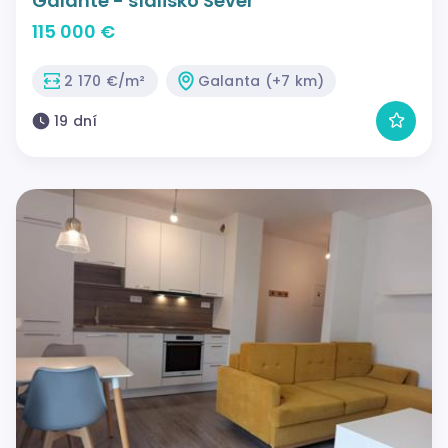
Galante - sídlisko Sever
115 000 €
2 170 €/m²
Galanta (+7 km)
19 dní