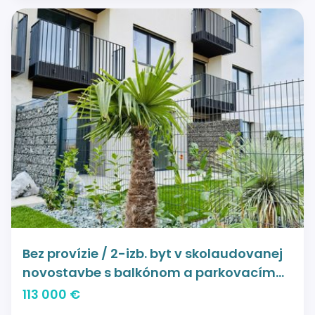
Bez provízie / 2-izb. byt v skolaudovanej
novostavbe s balkónom a parkovacím
miestom - Košúty
113 000 €