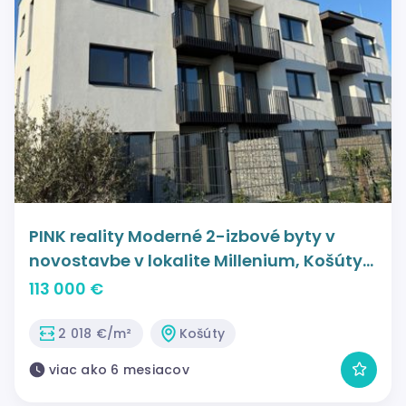
PINK reality Moderné 2-izbové byty v
novostavbe v lokalite Millenium, Košúty
SKOLAUDOVANÉ
113 000 €
2 018 €/m²
Košúty
viac ako 6 mesiacov