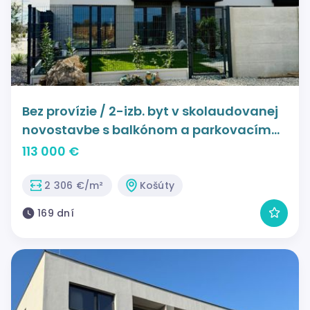
Bez provízie / 2-izb. byt v skolaudovanej
novostavbe s balkónom a parkovacím
miestom - Košúty
113 000 €
2 306 €/m²
Košúty
169 dní