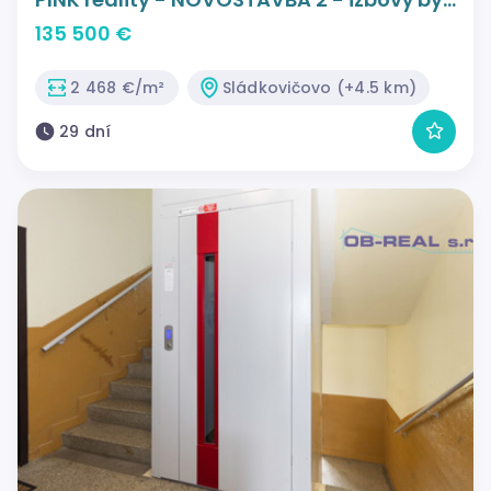
s krytou terasou a záhradkou -
135 500 €
SLÁDKOVIČOVO
2 468 €/m²
Sládkovičovo (+4.5 km)
29 dní