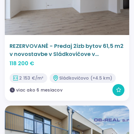
REZERVOVANÉ - Predaj 2izb bytov 61,5 m2
v novostavbe v Sládkovičove v
novovybudovanej lokalite Oriešky -
118 200 €
Zátišie
2 153 €/m²
Sládkovičovo (+4.5 km)
viac ako 6 mesiacov