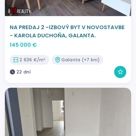
NA PREDAJ 2 -IZBOVÝ BYT V NOVOSTAVBE
- KAROLA DUCHOŇA, GALANTA.
145 000 €
2 636 €/m²
Galanta (+7 km)
22 dní