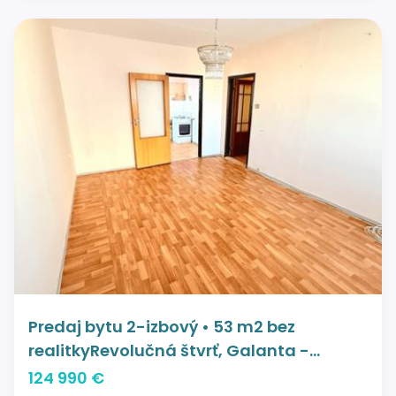
Predaj bytu 2-izbový • 53 m2 bez
realitkyRevolučná štvrť, Galanta -
Galanta, Trnavský kraj
124 990 €