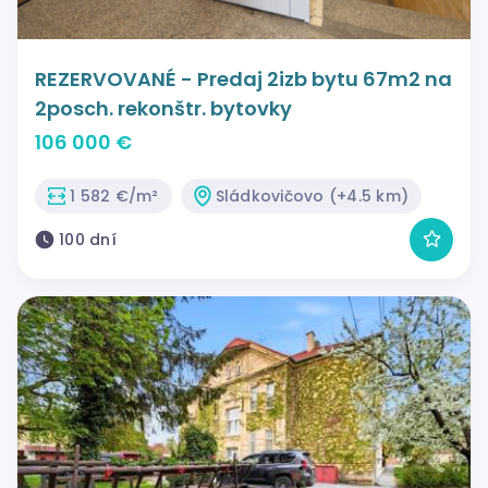
REZERVOVANÉ - Predaj 2izb bytu 67m2 na
2posch. rekonštr. bytovky
106 000 €
1 582 €/m²
Sládkovičovo (+4.5 km)
100 dní