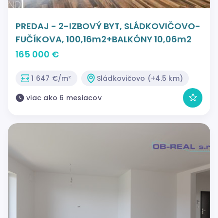
PREDAJ - 2-IZBOVÝ BYT, SLÁDKOVIČOVO-
FUČÍKOVA, 100,16m2+BALKÓNY 10,06m2
165 000 €
1 647 €/m²
Sládkovičovo (+4.5 km)
viac ako 6 mesiacov