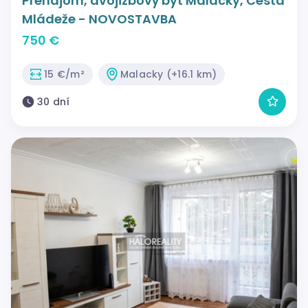
Prenájom, dvojizbový byt Malacky, Cesta
Mládeže - NOVOSTAVBA
750 €
15 €/m²
Malacky (+16.1 km)
30 dní