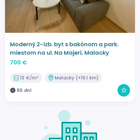
Moderný 2-izb. byt s bakónom a park.
miestom na ul. Na Majeri, Malacky
700 €
13 €/m²
Malacky (+16.1 km)
60 dní