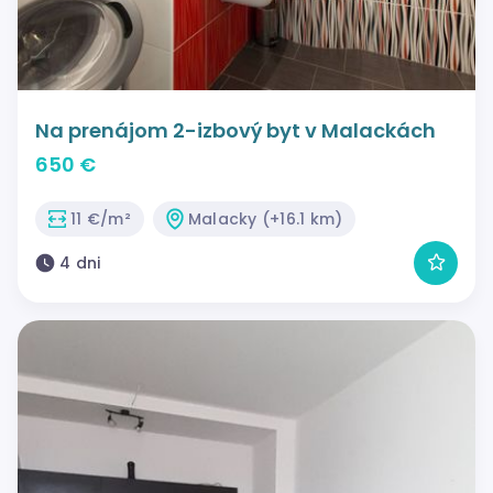
Na prenájom 2-izbový byt v Malackách
650 €
11 €/m²
Malacky (+16.1 km)
4 dni