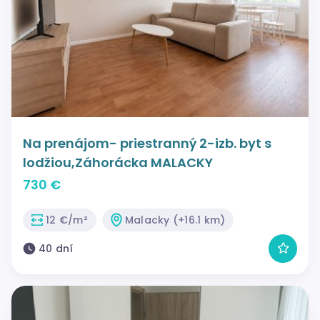
Na prenájom- priestranný 2-izb. byt s
lodžiou,Záhorácka MALACKY
730 €
12 €/m²
Malacky (+16.1 km)
40 dní