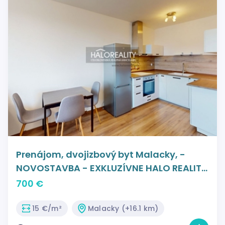
Prenájom, dvojizbový byt Malacky, -
NOVOSTAVBA - EXKLUZÍVNE HALO REALITY
+ VIDEOOBHLIADKA
700 €
15 €/m²
Malacky (+16.1 km)