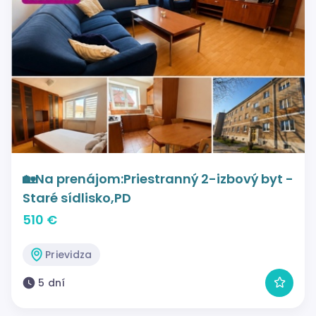
🏡Na prenájom:Priestranný 2-izbový byt -
Staré sídlisko,PD
510 €
Prievidza
5 dní