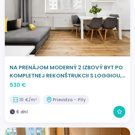
NA PRENÁJOM MODERNÝ 2 IZBOVÝ BYT PO
KOMPLETNEJ REKONŠTRUKCII S LOGGIOU,
PRIEVIDZA - Staré Píly
530 €
10 €/m²
Prievidza - Píly
6 dní