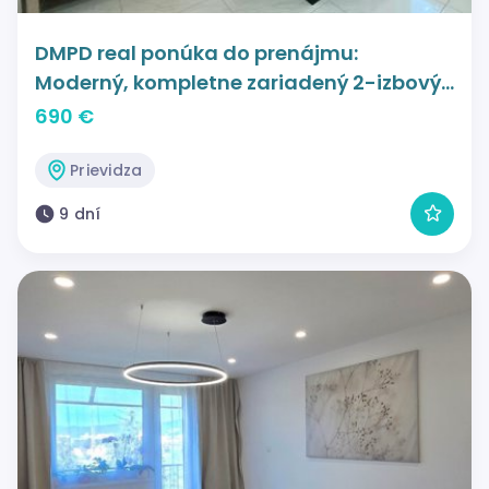
DMPD real ponúka do prenájmu:
Moderný, kompletne zariadený 2-izbový
byt s klimatizáciou na Svätoplukovej ulici
690 €
Prievidza
9 dní