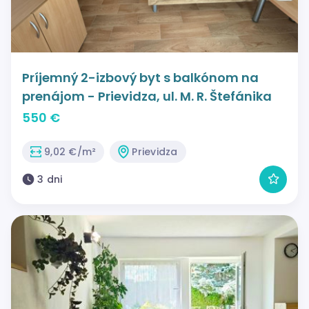
Príjemný 2-izbový byt s balkónom na
prenájom - Prievidza, ul. M. R. Štefánika
550 €
9,02 €/m²
Prievidza
3 dni