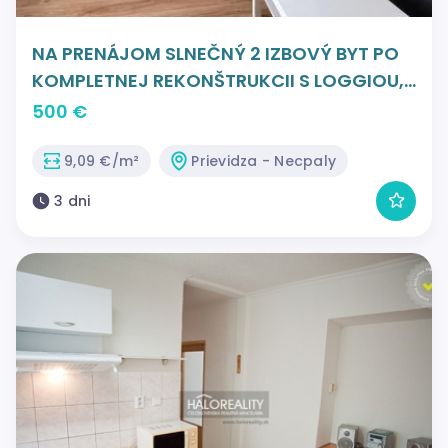
NA PRENÁJOM SLNEČNÝ 2 IZBOVÝ BYT PO
KOMPLETNEJ REKONŠTRUKCII S LOGGIOU,
PRIEVIDZA - ul. Kútovská časť Necpaly
500 €
9,09 €/m²
Prievidza - Necpaly
3 dni