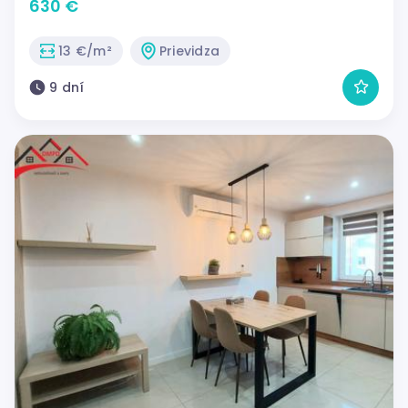
630 €
13 €/m²
Prievidza
9 dní