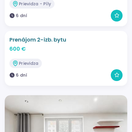
Prievidza - Píly
6 dní
Prenájom 2-izb. bytu
600 €
Prievidza
6 dní