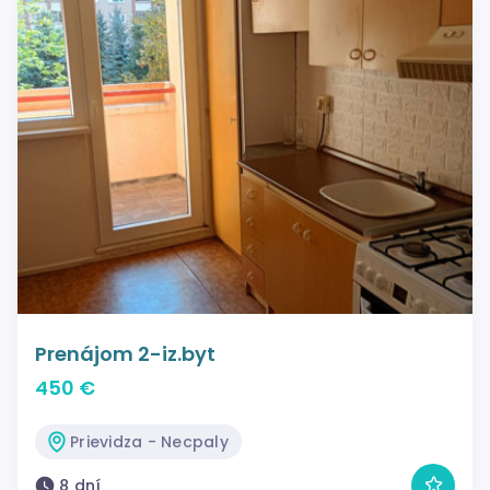
Prenájom 2-iz.byt
450 €
Prievidza - Necpaly
8 dní