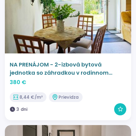
NA PRENÁJOM - 2-izbová bytová
jednotka so záhradkou v rodinnom
dome v Prievidzi
380 €
8,44 €/m²
Prievidza
3 dni