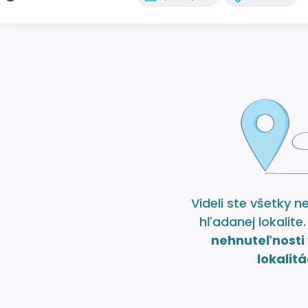
Videli ste všetky n
hľadanej lokalite
nehnuteľnosti 
lokalitá