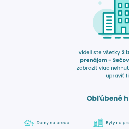
Videli ste všetky
2 
prenájom - Sečo
zobraziť viac nehnut
upraviť fi
Obľúbené h
Domy na predaj
Byty na pr