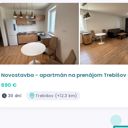
Novostavba - apartmán na prenájom Trebišov -
690 €
30 dní
Trebišov (+12.3 km)