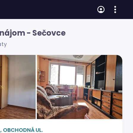
enájom - Sečovce
áty
, OBCHODNÁ UL.