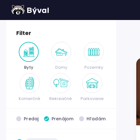
Filter
Byty
Domy
Pozemky
Komerčné
Rekreačné
Parkovanie
Predaj
Prenájom
Hľadám