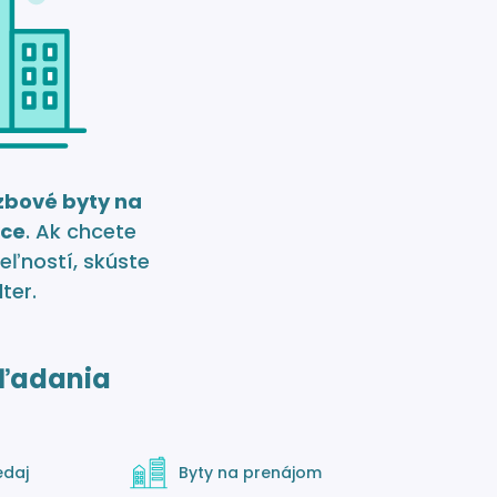
izbové byty na
vce
. Ak chcete
eľností, skúste
lter.
ľadania
edaj
Byty na prenájom