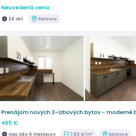
Neuvedená cena
24 dní
Sečovce
Prenájom nových 2-izbových bytov - moderné 
ihneď
495 €
viac ako 6 mesiacov
7,89 €/m²
Sečovce