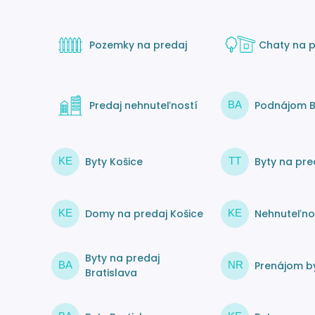
Pozemky na predaj
Chaty na p
Predaj nehnuteľností
Podnájom B
BA
Byty Košice
Byty na pre
KE
TT
Domy na predaj Košice
Nehnuteľnos
KE
KE
Byty na predaj
Prenájom by
BA
NR
Bratislava