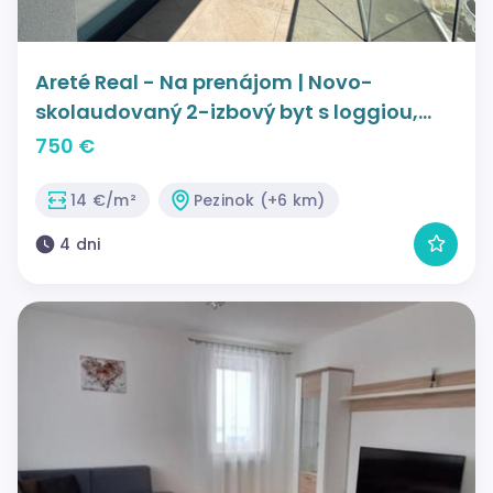
Areté Real - Na prenájom | Novo-
skolaudovaný 2-izbový byt s loggiou,
parkovacím miestom a pivničnou
750 €
kobkou | Pezinok Sever
14 €/m²
Pezinok (+6 km)
4 dni