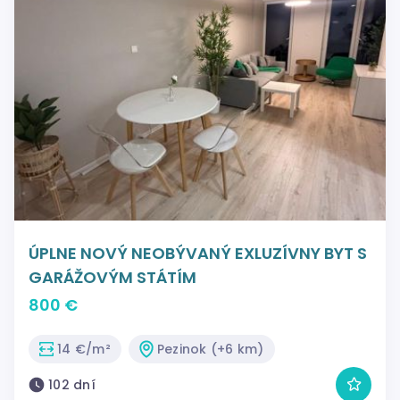
ÚPLNE NOVÝ NEOBÝVANÝ EXLUZÍVNY BYT S
GARÁŽOVÝM STÁTÍM
800 €
14 €/m²
Pezinok (+6 km)
102 dní