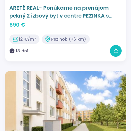
ARETÉ REAL- Ponúkame na prenájom
pekný 2 izbový byt v centre PEZINKA s
balkónom.
690 €
12 €/m²
Pezinok (+6 km)
18 dní