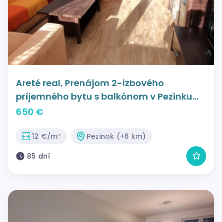
Areté real, Prenájom 2-izbového
príjemného bytu s balkónom v Pezinku
na Muškátovej ulici
650 €
12 €/m²
Pezinok (+6 km)
85 dní