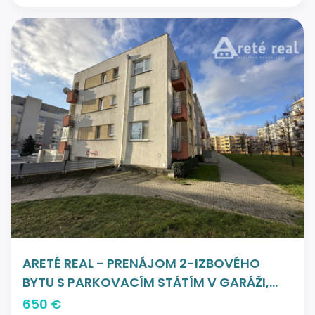
ARETÉ REAL - PRENÁJOM 2-IZBOVÉHO
BYTU S PARKOVACÍM STÁTÍM V GARÁŽI,
PEZINOK, SILVÁNOVÁ
650 €