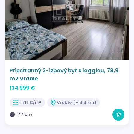
Priestranný 3-izbový byt s loggiou, 78,9
m2 Vráble
134 999 €
1 711 €/m²
Vráble (+19.9 km)
177 dní