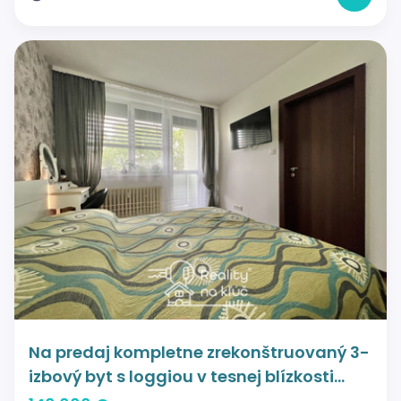
Na predaj kompletne zrekonštruovaný 3-
izbový byt s loggiou v tesnej blízkosti
centra mesta Šurany