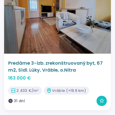
Predáme 3-izb. zrekonštruovaný byt, 67
m2, Sídl. Lúky, Vráble, o.Nitra
163 000 €
2 433 €/m²
Vráble (+19.9 km)
31 dní