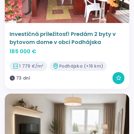
Investičná príležitosť! Predám 2 byty v
bytovom dome v obci Podhájska
185 000 €
1 779 €/m²
Podhájska (+16 km)
73 dní