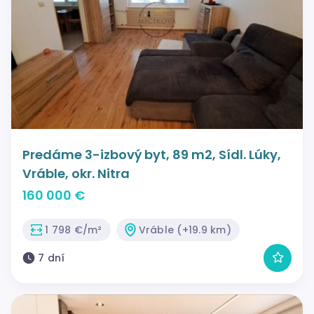
Predáme 3-izbový byt, 89 m2, Sídl. Lúky,
Vráble, okr. Nitra
160 000 €
1 798 €/m²
Vráble (+19.9 km)
7 dní