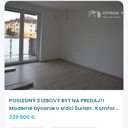
POSLEDNÝ 3 IZBOVÝ BYT NA PREDAJ!!
Moderné bývanie v srdci Šurian . Komfort,
štýl a jedinečná lokalita na dosah.
239 900 €