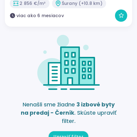
2 856 €/m²
Šurany (+10.8 km)
viac ako 6 mesiacov
Nenašli sme žiadne
3 izbové byty
na predaj - Černík
. Skúste upraviť
filter.
Upraviť filter