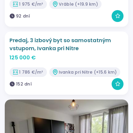
1 975 €/m²
Vráble (+19.9 km)
92 dní
Predaj, 3 izbový byt so samostatným
vstupom, Ivanka pri Nitre
125 000 €
1 786 €/m²
Ivanka pri Nitre (+15.6 km)
152 dní