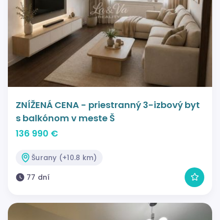
ZNÍŽENÁ CENA - priestranný 3-izbový byt
s balkónom v meste Š
136 990 €
Šurany (+10.8 km)
77 dní