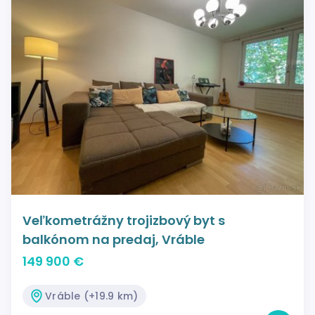
Veľkometrážny trojizbový byt s
balkónom na predaj, Vráble
149 900 €
Vráble (+19.9 km)