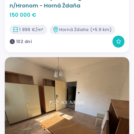
n/Hronom - Horná Ždaňa
150 000 €
1 899 €/m²
Horná Ždaňa (+5.9 km)
102 dní