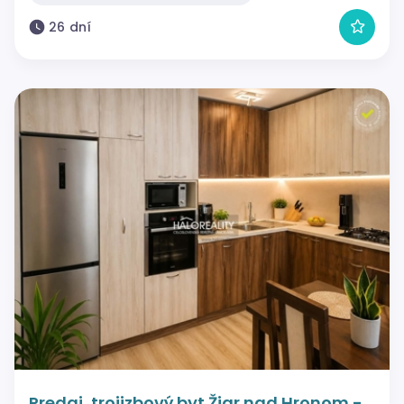
26 dní
Predaj, trojizbový byt Žiar nad Hronom -