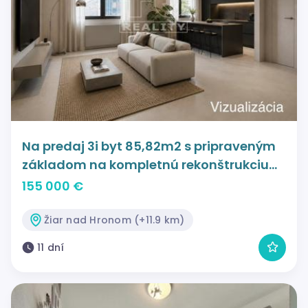
Na predaj 3i byt 85,82m2 s pripraveným
základom na kompletnú rekonštrukciu
na námestí - Žiar nad Hronom
155 000 €
Žiar nad Hronom (+11.9 km)
11 dní