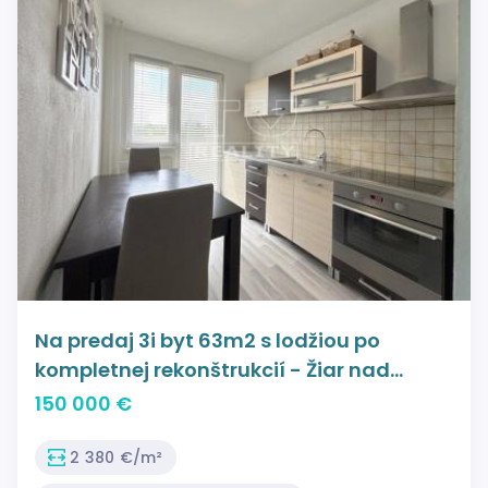
Na predaj 3i byt 63m2 s lodžiou po
kompletnej rekonštrukcií - Žiar nad
Hronom
150 000 €
2 380 €/m²