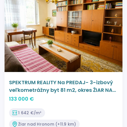
SPEKTRUM REALITY Na PREDAJ- 3-izbový
veľkometrážny byt 81 m2, okres ŽIAR NAD
HRONOM, Etapa
133 000 €
1 642 €/m²
Žiar nad Hronom (+11.9 km)