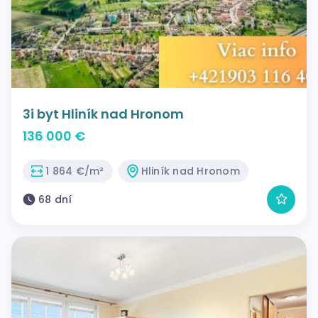
3i byt Hliník nad Hronom
136 000 €
1 864 €/m²
Hliník nad Hronom
68 dní