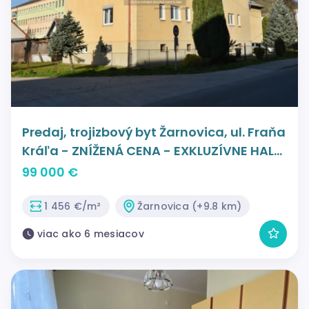
Predaj, trojizbový byt Žarnovica, ul. Fraňa
Kráľa - ZNÍŽENÁ CENA - EXKLUZÍVNE HALO
REALITY
99 000 €
1 456 €/m²
Žarnovica (+9.8 km)
viac ako 6 mesiacov