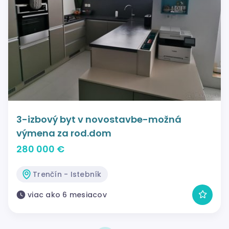
3-izbový byt v novostavbe-možná
výmena za rod.dom
280 000 €
Trenčín - Istebník
viac ako 6 mesiacov