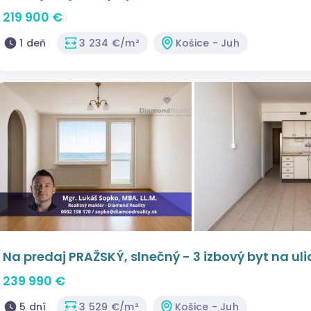
219 900 €
1 deň
3 234 €/m²
Košice - Juh
Na predaj PRAŽSKÝ, slnečný - 3 izbový byt na ul
239 990 €
5 dní
3 529 €/m²
Košice - Juh