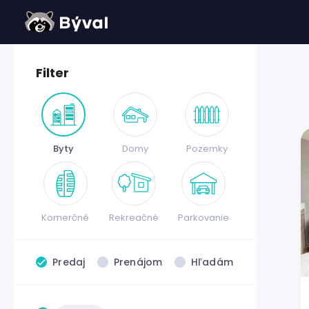
Filter
Byty
Domy
Pozemky
Komerčné
Rekreačné
Parkovanie
Predaj
Prenájom
Hľadám