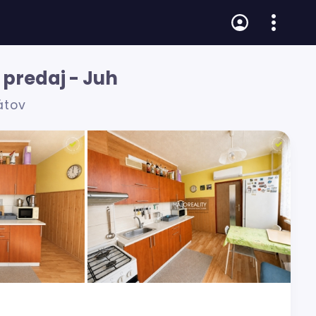
 predaj - Juh
átov