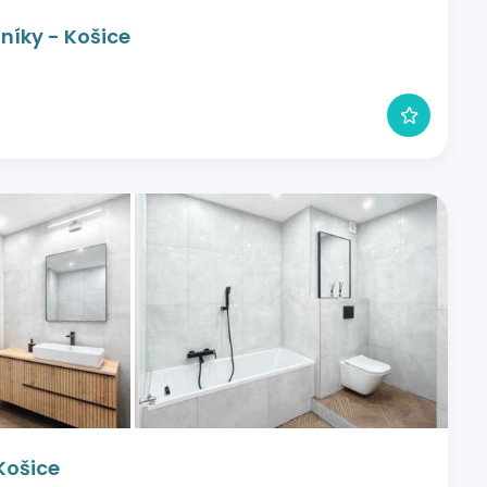
níky - Košice
Košice