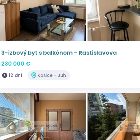
3-izbový byt s balkónom - Rastislavova
230 000 €
12 dní
Košice - Juh