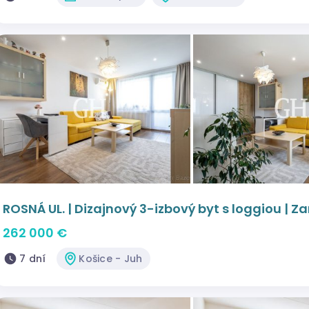
ROSNÁ UL. | Dizajnový 3-izbový byt s loggiou | Za
262 000 €
7 dní
Košice - Juh