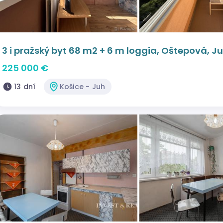
3 i pražský byt 68 m2 + 6 m loggia, Oštepová, J
225 000 €
13 dní
Košice - Juh