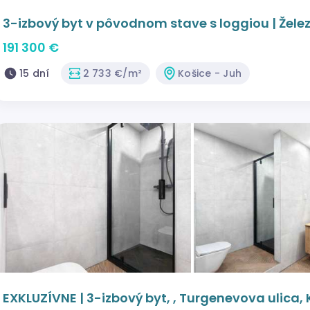
3-izbový byt v pôvodnom stave s loggiou | Želez
191 300 €
15 dní
2 733 €/m²
Košice - Juh
EXKLUZÍVNE | 3-izbový byt, , Turgenevova ulica, 