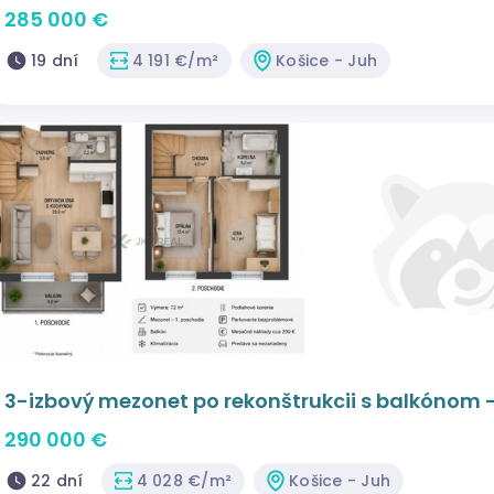
285 000 €
19 dní
4 191 €/m²
Košice - Juh
3-izbový mezonet po rekonštrukcii s balkónom 
290 000 €
22 dní
4 028 €/m²
Košice - Juh