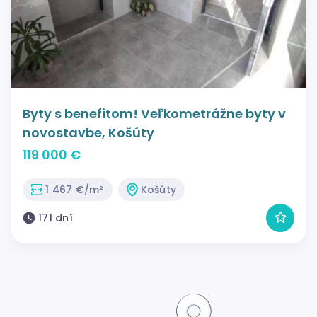
Byty s benefitom! Veľkometrážne byty v
novostavbe, Košúty
119 000 €
1 467 €/m²
Košúty
171 dní