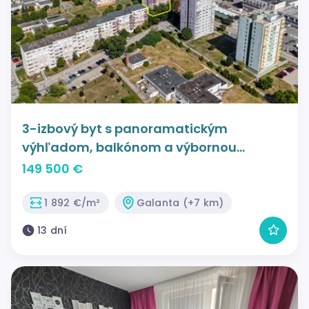
3-izbový byt s panoramatickým
výhľadom, balkónom a výbornou
dispozíciou | Centrum Galanty
149 500 €
1 892 €/m²
Galanta (+7 km)
13 dní