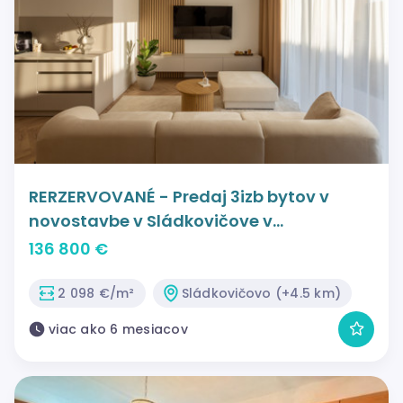
RERZERVOVANÉ - Predaj 3izb bytov v
novostavbe v Sládkovičove v
novovybudovanej lokalite Oriešky -
136 800 €
Zátišie
2 098 €/m²
Sládkovičovo (+4.5 km)
viac ako 6 mesiacov