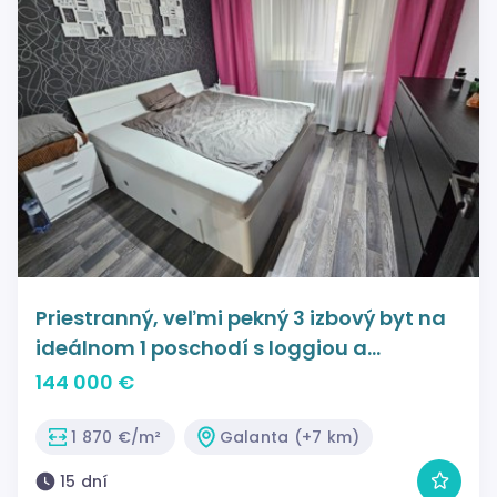
Priestranný, veľmi pekný 3 izbový byt na
ideálnom 1 poschodí s loggiou a
komorou.
144 000 €
1 870 €/m²
Galanta (+7 km)
15 dní