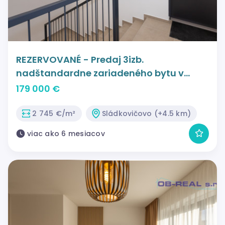
REZERVOVANÉ - Predaj 3izb.
nadštandardne zariadeného bytu v
novovybudovanej lokalite Oriešky -
179 000 €
Zátišie Sládkovičovo
2 745 €/m²
Sládkovičovo (+4.5 km)
viac ako 6 mesiacov