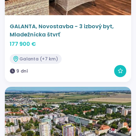
GALANTA, Novostavba - 3 izbový byt,
Mladežnícka štvrť
177 900 €
Galanta (+7 km)
9 dní