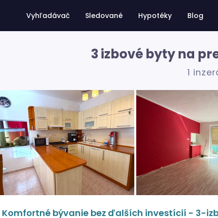
Vyhľadávač
Sledované
Hypotéky
Blog
3 izbové byty na pr
1 inzer
Komfortné bývanie bez ďalších investícií - 3-iz