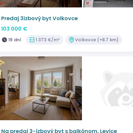
Predaj 3izbový byt Volkovce
103 000 €
19 dní
1 373 €/m²
Volkovce (+8.7 km)
Na predaj 3-izbový byt s balkónom, Levice