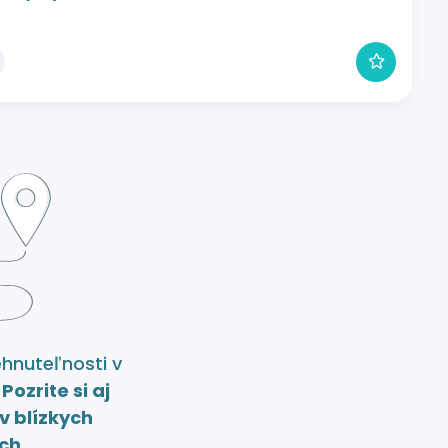
ehnuteľnosti v
.
Pozrite si aj
v blízkych
ch.