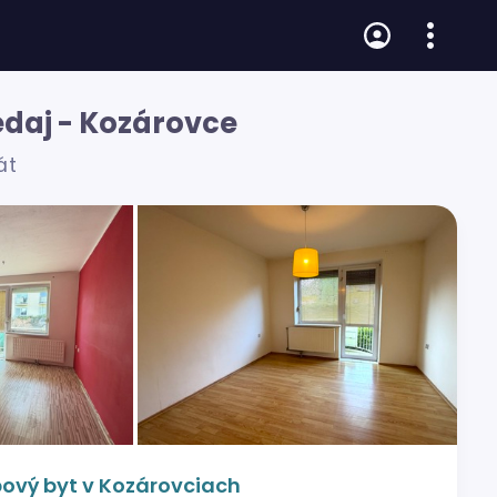
edaj - Kozárovce
át
bový byt v Kozárovciach