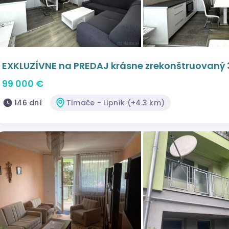
EXKLUZÍVNE na PREDAJ krásne zrekonštruovaný 3
99 000 €
146 dní
Tlmače - Lipník (+4.3 km)