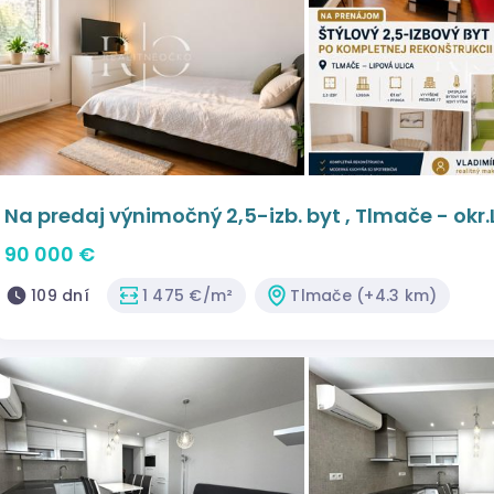
Na predaj výnimočný 2,5-izb. byt , Tlmače - okr.
90 000 €
109 dní
1 475 €/m²
Tlmače (+4.3 km)