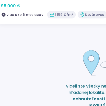
95 000 €
viac ako 6 mesiacov
1 159 €/m²
Kozárovce
Videli ste všetky n
hľadanej lokalite
nehnuteľnosti 
lokalitá