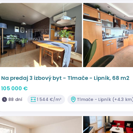
Na predaj 3 izbový byt - Tlmače - Lipník, 68 m2
105 000 €
88 dní
1 544 €/m²
Tlmače - Lipník (+4.3 km