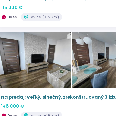
115 000 €
Dnes
Levice (+15 km)
Na predaj: Veľký, slnečný, zrekonštruovaný 3 iz
146 000 €
Dnes
Levice (+15 km)