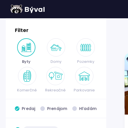
Filter
Byty
Domy
Pozemky
Komerčné
Rekreačné
Parkovanie
Predaj
Prenájom
Hľadám