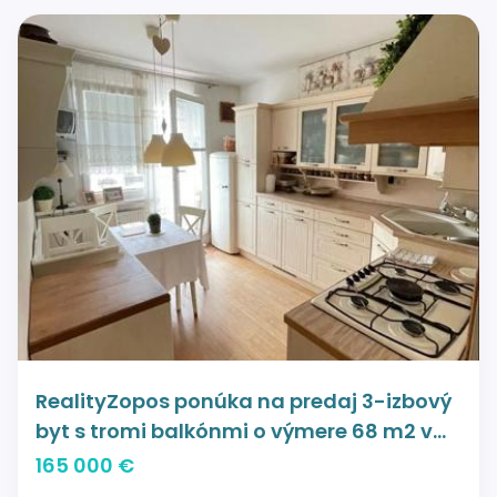
RealityZopos ponúka na predaj 3-izbový
byt s tromi balkónmi o výmere 68 m2 v
meste Púchov, ulica Mudroňova
165 000 €