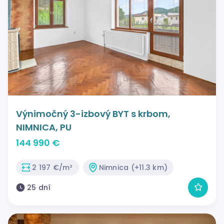
Výnimočný 3-izbový BYT s krbom,
NIMNICA, PU
144 990 €
2 197 €/m²
Nimnica (+11.3 km)
25 dní