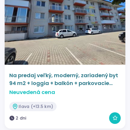
Na predaj veľký, moderný, zariadený byt
94 m2 + loggia + balkón + parkovacie
státie, Ilava.
Neuvedená cena
Ilava (+13.5 km)
2 dni