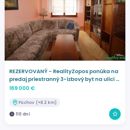
REZERVOVANÝ - RealityZopos ponúka na
predaj priestranný 3-izbový byt na ulici 1.
Mája v Púchove
169 000 €
Púchov (+8.2 km)
110 dní