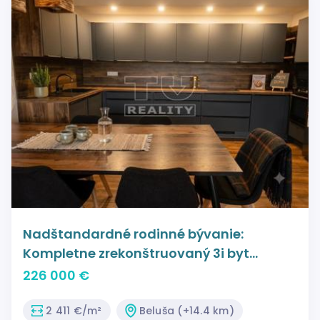
Nadštandardné rodinné bývanie:
Kompletne zrekonštruovaný 3i byt
pripravený na sťahovanie
226 000 €
2 411 €/m²
Beluša (+14.4 km)