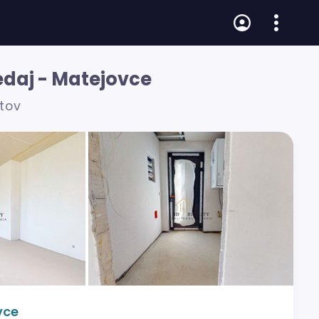
edaj - Matejovce
átov
vce