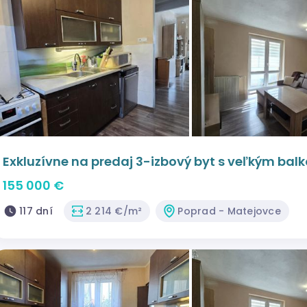
Exkluzívne na predaj 3-izbový byt s veľkým ba
155 000 €
117 dní
2 214 €/m²
Poprad - Matejovce