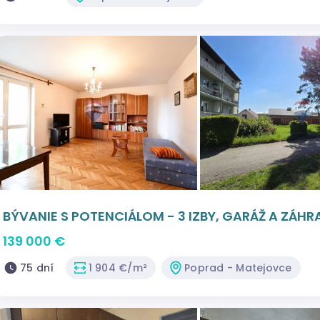
BÝVANIE S POTENCIÁLOM - 3 IZBY, GARÁŽ A ZÁH
139 000 €
75 dní
1 904 €/m²
Poprad - Matejovce