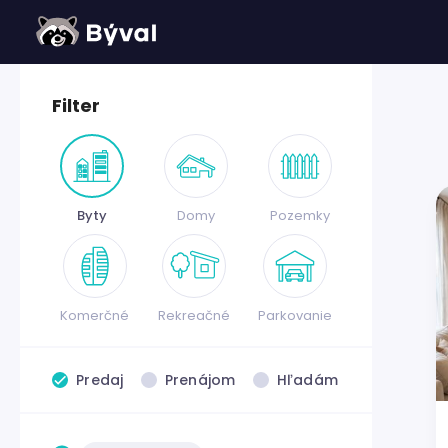
Filter
Byty
Domy
Pozemky
Komerčné
Rekreačné
Parkovanie
Predaj
Prenájom
Hľadám