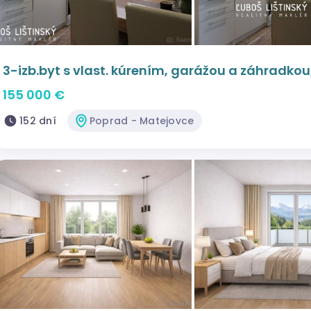
3-izb.byt s vlast. kúrením, garážou a záhradko
155 000 €
152 dní
Poprad - Matejovce