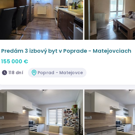
Predám 3 izbový byt v Poprade - Matejovciach
155 000 €
118 dní
Poprad - Matejovce