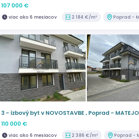
107 000 €
viac ako 6 mesiacov
2 184 €/m²
Poprad - 
3 - izbový byt v NOVOSTAVBE , Poprad - MATEJ
110 000 €
viac ako 6 mesiacov
2 386 €/m²
Poprad - 