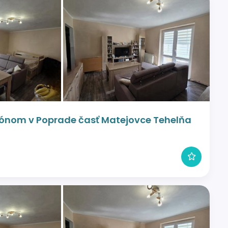
lkónom v Poprade časť Matejovce Tehelňa