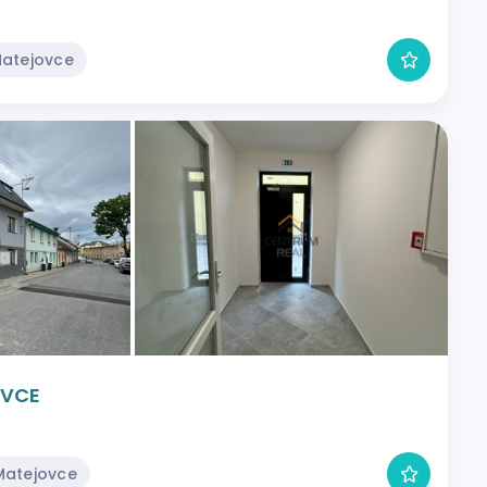
Matejovce
OVCE
Matejovce