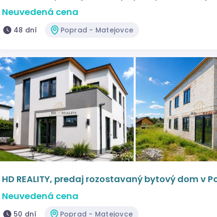
Neuvedená cena
48 dní
Poprad - Matejovce
HD REALITY, predaj rozostavaný bytový dom v P
Neuvedená cena
50 dní
Poprad - Matejovce