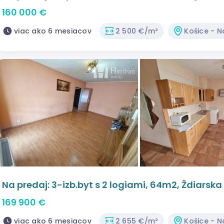
160 000 €
viac ako 6 mesiacov
2 500 €/m²
Košice - 
Na predaj: 3-izb.byt s 2 logiami, 64m2, Ždiarsk
169 900 €
viac ako 6 mesiacov
2 655 €/m²
Košice - 