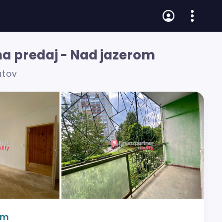
 na predaj - Nad jazerom
átov
om