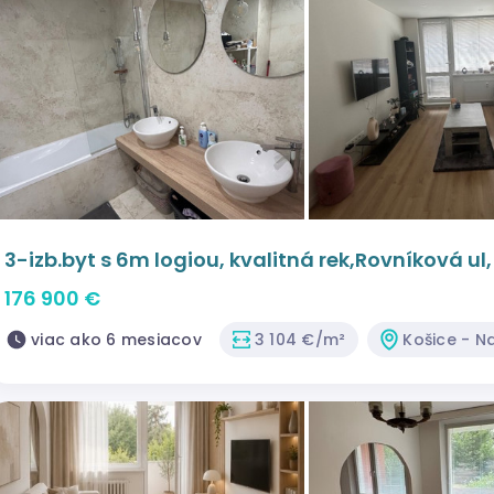
3-izb.byt s 6m logiou, kvalitná rek,Rovníková ul
176 900 €
viac ako 6 mesiacov
3 104 €/m²
Košice - N