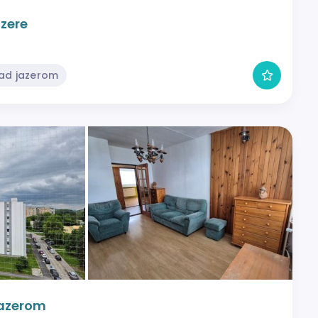
zere
Nad jazerom
Jazerom