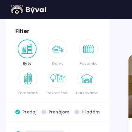
Filter
Byty
Domy
Pozemky
Komerčné
Rekreačné
Parkovanie
Predaj
Prenájom
Hľadám