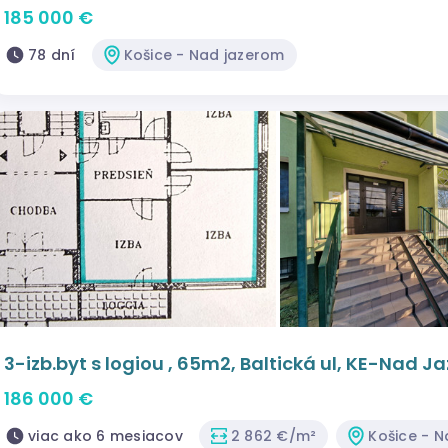
185 000 €
78 dní
Košice - Nad jazerom
3-izb.byt s logiou , 65m2, Baltická ul, KE-Nad 
186 000 €
viac ako 6 mesiacov
2 862 €/m²
Košice - 