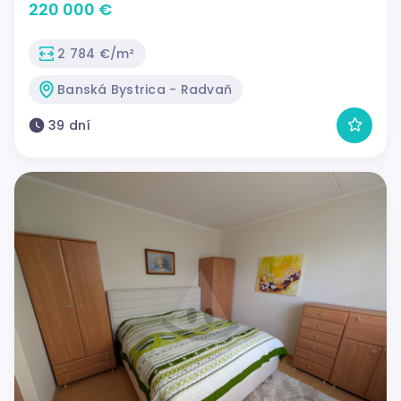
79,02 m2 - skvelá ponuka
220 000 €
2 784 €/m²
Banská Bystrica - Radvaň
39 dní