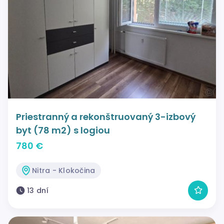
Priestranný a rekonštruovaný 3-izbový
byt (78 m2) s logiou
780 €
Nitra - Klokočina
13 dní