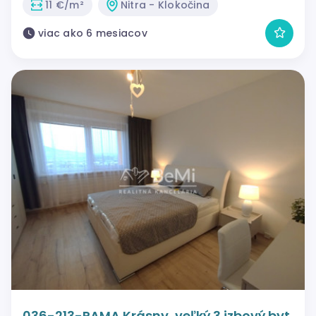
11 €/m²
Nitra - Klokočina
viac ako 6 mesiacov
036-213-PAMA Krásny, veľký 3 izbový byt