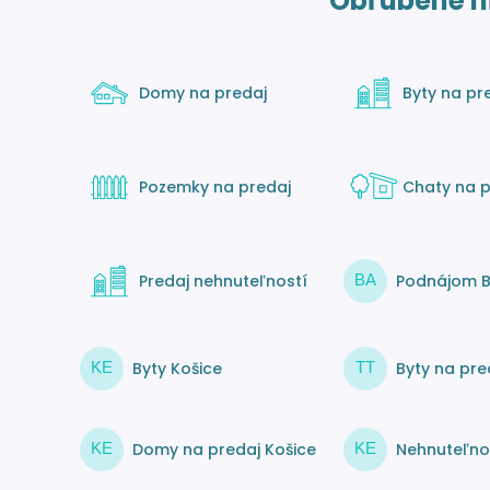
Obľúbené h
Domy na predaj
Byty na pr
Pozemky na predaj
Chaty na p
Predaj nehnuteľností
Podnájom B
BA
Byty Košice
Byty na pre
KE
TT
Domy na predaj Košice
Nehnuteľnos
KE
KE