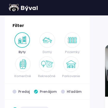
Filter
Byty
Domy
Pozemky
Komerčné
Rekreačné
Parkovanie
Predaj
Prenájom
Hľadám