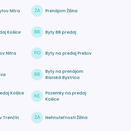
tov Nitra
Prenájom Žilina
ZA
daj Košice
Byty BB predaj
BB
ov Nitra
Byty na predaj Prešov
PO
Byty na prenájom
ava
BB
Banská Bystrica
edaj Košice
Pozemky na predaj
KE
Košice
v Trenčín
Nehnuteľnosti Žilina
ZA