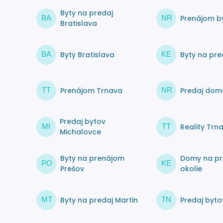
Byty na predaj
Prenájom by
BA
NR
Bratislava
Byty Bratislava
Byty na pre
BA
KE
Prenájom Trnava
Predaj dom
TT
NR
Predaj bytov
Reality Trn
MI
TT
Michalovce
Byty na prenájom
Domy na pr
PO
KE
Prešov
okolie
Byty na predaj Martin
Predaj byto
MT
TN