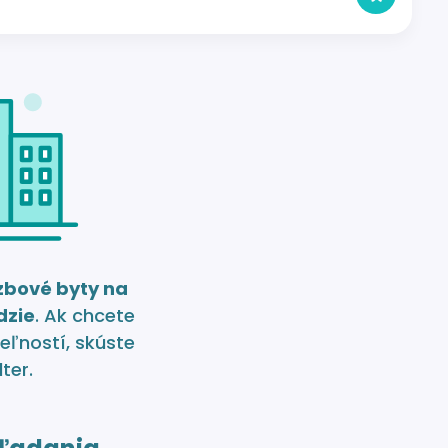
izbové byty na
dzie
. Ak chcete
eľností, skúste
lter.