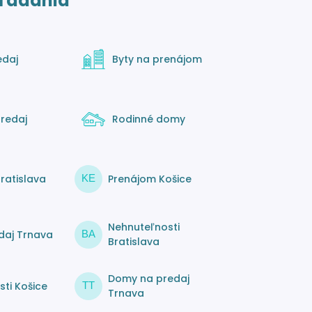
ľadania
edaj
Byty na prenájom
redaj
Rodinné domy
ratislava
Prenájom Košice
KE
Nehnuteľnosti
daj Trnava
BA
Bratislava
Domy na predaj
ti Košice
TT
Trnava