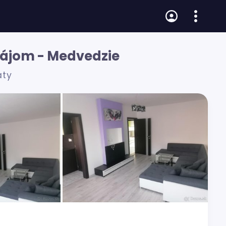
nájom - Medvedzie
áty