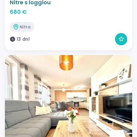
Nitre s loggiou
680 €
Nitra
13 dní