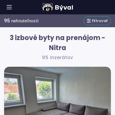
95
Filtrovať
nehnuteľností
3 izbové byty na prenájom -
Nitra
95 inzerátov