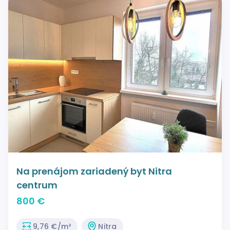
Na prenájom zariadený byt Nitra
centrum
800 €
9,76 €/m²
Nitra