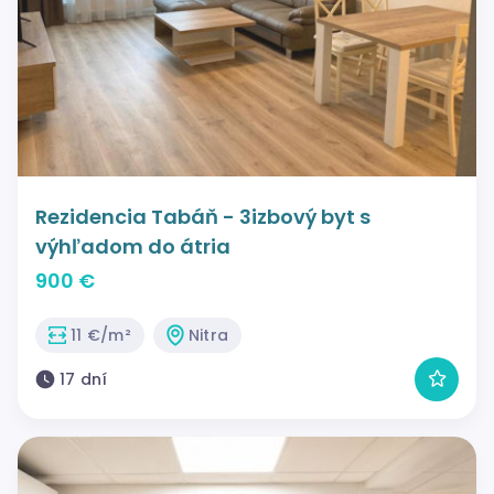
Rezidencia Tabáň - 3izbový byt s
výhľadom do átria
900 €
11 €/m²
Nitra
17 dní