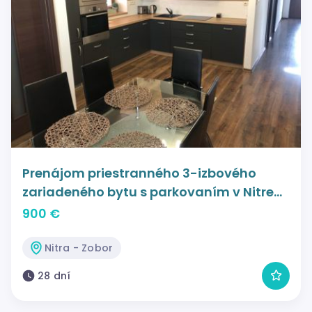
Prenájom priestranného 3-izbového
zariadeného bytu s parkovaním v Nitre
časť Zobor
900 €
Nitra - Zobor
28 dní