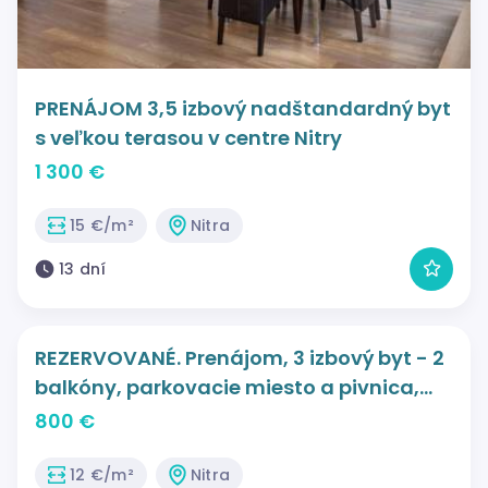
PRENÁJOM 3,5 izbový nadštandardný byt
s veľkou terasou v centre Nitry
1 300 €
15 €/m²
Nitra
13 dní
REZERVOVANÉ. Prenájom, 3 izbový byt - 2
balkóny, parkovacie miesto a pivnica,
Nitra
800 €
12 €/m²
Nitra