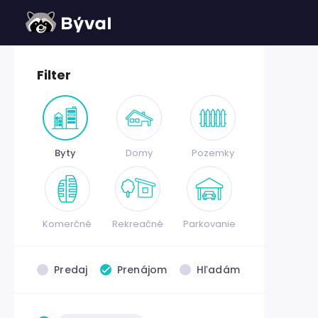
Filter
Byty
Domy
Pozemky
Komerčné
Rekreačné
Parkovanie
Predaj
Prenájom
Hľadám