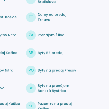
Bratislava
Domy na predaj
ti Košice
TT
Trnava
tov Nitra
Prenájom Žilina
ZA
daj Košice
Byty BB predaj
BB
ov Nitra
Byty na predaj Prešov
PO
Byty na prenájom
ava
BB
Banská Bystrica
edaj Košice
Pozemky na predaj
KE
Košice