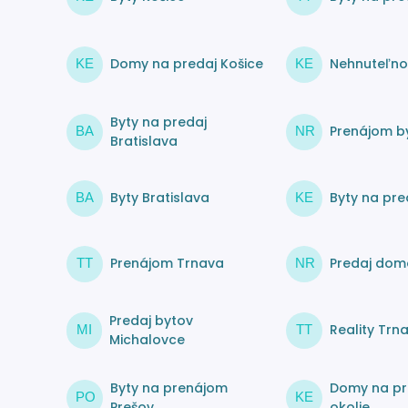
Domy na predaj Košice
Nehnuteľnos
KE
KE
Byty na predaj
Prenájom by
BA
NR
Bratislava
Byty Bratislava
Byty na pre
BA
KE
Prenájom Trnava
Predaj dom
TT
NR
Predaj bytov
Reality Trn
MI
TT
Michalovce
Byty na prenájom
Domy na pr
PO
KE
Prešov
okolie