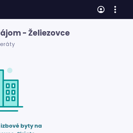
nájom - Želiezovce
zeráty
 izbové byty na