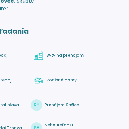
zovce
. Skúste
lter.
ľadania
edaj
Byty na prenájom
redaj
Rodinné domy
ratislava
Prenájom Košice
KE
Nehnuteľnosti
daj Trnava
BA