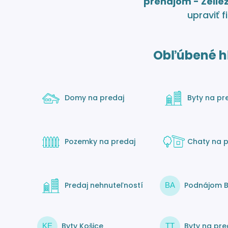
prenájom - Želie
upraviť fi
Obľúbené h
Domy na predaj
Byty na pr
Pozemky na predaj
Chaty na p
Predaj nehnuteľností
Podnájom B
BA
Byty Košice
Byty na pre
KE
TT