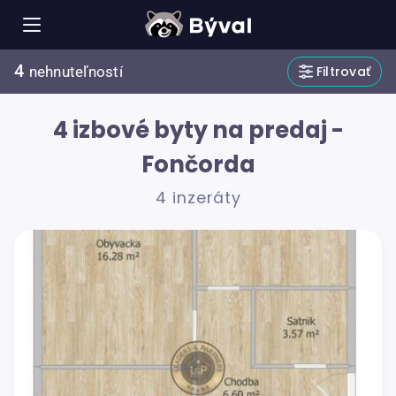
4
Filtrovať
nehnuteľností
4 izbové byty na predaj -
Fončorda
4 inzeráty