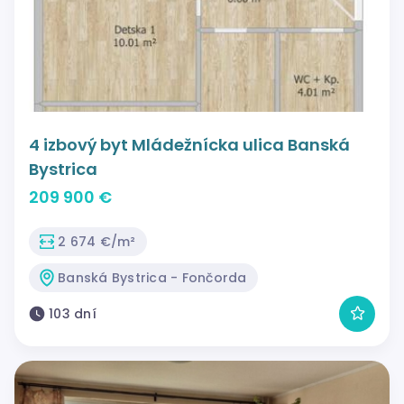
4 izbový byt Mládežnícka ulica Banská
Bystrica
209 900 €
2 674 €/m²
Banská Bystrica - Fončorda
103 dní