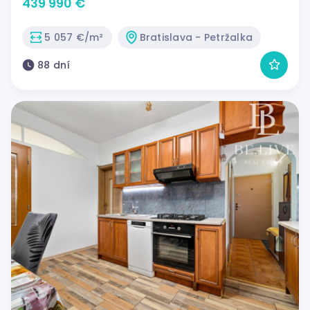
bývanie
439 990 €
5 057 €/m²
Bratislava - Petržalka
88 dní