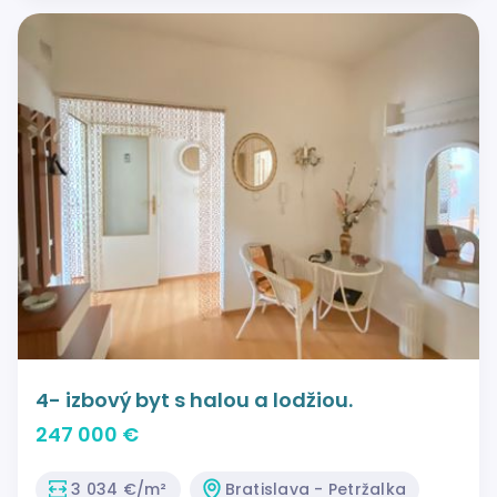
4- izbový byt s halou a lodžiou.
247 000 €
3 034 €/m²
Bratislava - Petržalka