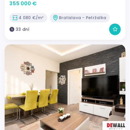
loggiou a klimatizáciou -87m2
355 000 €
4 080 €/m²
Bratislava - Petržalka
33 dní