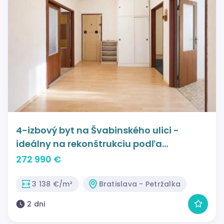
4-izbový byt na Švabinského ulici -
ideálny na rekonštrukciu podľa
vlastných predstáv
272 990 €
3 138 €/m²
Bratislava - Petržalka
2 dni