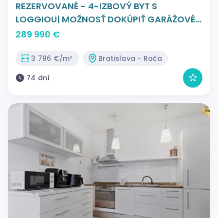
REZERVOVANÉ - 4-IZBOVÝ BYT S
LOGGIOU| MOŽNOSŤ DOKÚPIŤ GARÁŽOVÉ
STÁTIE
289 990 €
3 796 €/m²
Bratislava - Rača
74 dní