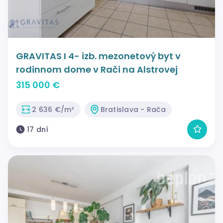
GRAVITAS I 4- izb. mezonetový byt v
rodinnom dome v Rači na Alstrovej
315 000 €
2 636 €/m²
Bratislava - Rača
17 dní