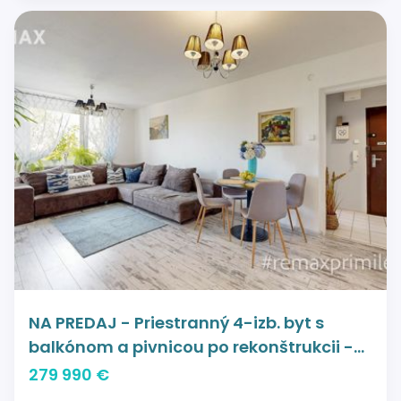
NA PREDAJ - Priestranný 4-izb. byt s
balkónom a pivnicou po rekonštrukcii -
ul. Na pasekách, Rača
279 990 €