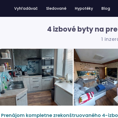
Vyhľadávač
Sledované
Hypotéky
Blog
4 izbové byty na pr
1 inzer
Prenájom kompletne zrekonštruovaného 4-izbo