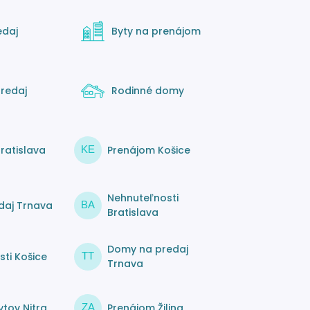
edaj
Byty na prenájom
redaj
Rodinné domy
ratislava
Prenájom Košice
KE
Nehnuteľnosti
daj Trnava
BA
Bratislava
Domy na predaj
ti Košice
TT
Trnava
tov Nitra
Prenájom Žilina
ZA