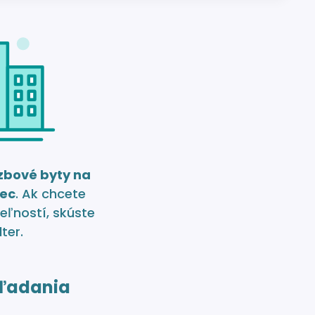
izbové byty na
nec
. Ak chcete
eľností, skúste
lter.
ľadania