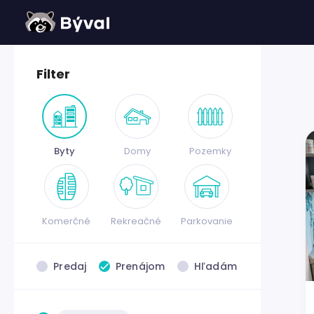
Filter
Byty
Domy
Pozemky
Komerčné
Rekreačné
Parkovanie
Predaj
Prenájom
Hľadám