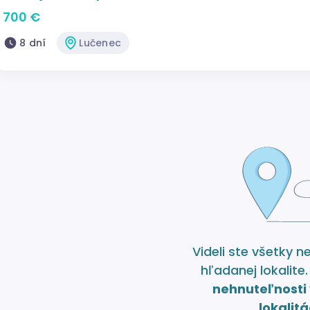
700 €
8 dní
Lučenec
Videli ste všetky n
hľadanej lokalite
nehnuteľnosti 
lokalitá