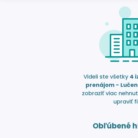
Videli ste všetky
4 
prenájom - Luče
zobraziť viac nehnut
upraviť fi
Obľúbené h