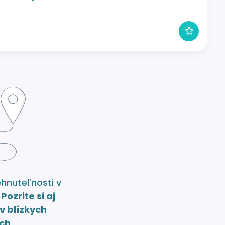
ehnuteľnosti v
.
Pozrite si aj
v blízkych
ch.