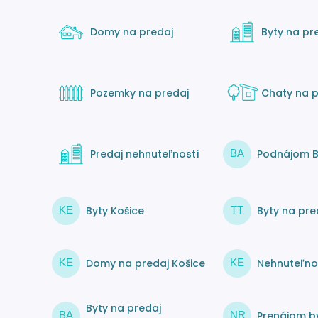
Domy na predaj
Byty na pr
Pozemky na predaj
Chaty na p
Predaj nehnuteľností
Podnájom B
BA
Byty Košice
Byty na pre
KE
TT
Domy na predaj Košice
Nehnuteľnos
KE
KE
Byty na predaj
Prenájom by
BA
NR