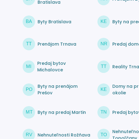
Bratislava
Byty Bratislava
Byty na pre
BA
KE
Prenájom Trnava
Predaj dom
TT
NR
Predaj bytov
Reality Trn
MI
TT
Michalovce
Byty na prenájom
Domy na pr
PO
KE
Prešov
okolie
Byty na predaj Martin
Predaj byto
MT
TN
Nehnuteľno
Nehnuteľnosti Rožňava
RV
TO
Topoľčany