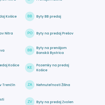
daj Košice
Byty BB predaj
BB
ov Nitra
Byty na predaj Prešov
PO
Byty na prenájom
ava
BB
Banská Bystrica
edaj Košice
Pozemky na predaj
KE
Košice
v Trenčín
Nehnuteľnosti Žilina
ZA
sti
Byty na predaj Zvolen
ZV