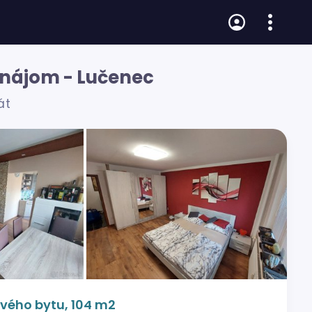
enájom - Lučenec
át
vého bytu, 104 m2