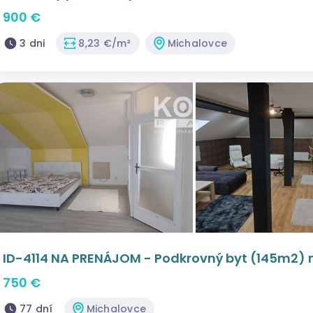
900 €
3 dni
8,23 €/m²
Michalovce
ID-4114 NA PRENÁJOM - Podkrovný byt (145m2) n
750 €
77 dní
Michalovce