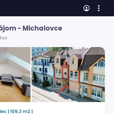
nájom - Michalovce
átov
c | 109,3 m2 |