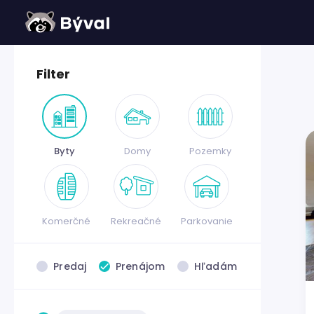
Filter
Byty
Domy
Pozemky
Komerčné
Rekreačné
Parkovanie
Predaj
Prenájom
Hľadám