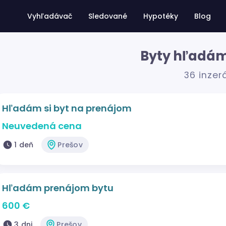
Vyhľadávač
Sledované
Hypotéky
Blog
Byty hľadám
36 inzer
Hľadám si byt na prenájom
Neuvedená cena
1 deň
Prešov
Hľadám prenájom bytu
600 €
3 dni
Prešov