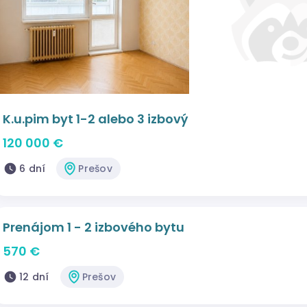
K.u.pim byt 1-2 alebo 3 izbový
120 000 €
6 dní
Prešov
Prenájom 1 - 2 izbového bytu
570 €
12 dní
Prešov