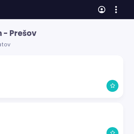
 - Prešov
átov