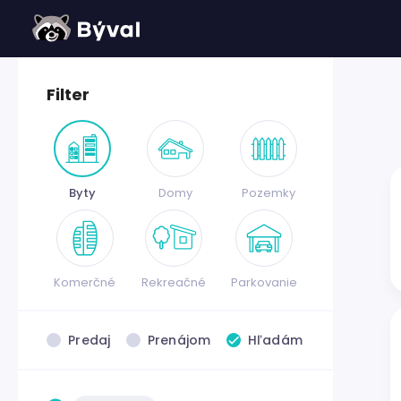
Filter
Byty
Domy
Pozemky
Komerčné
Rekreačné
Parkovanie
Predaj
Prenájom
Hľadám