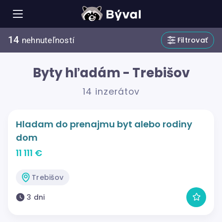
14
Filtrovať
nehnuteľností
Byty hľadám - Trebišov
14 inzerátov
Hladam do prenajmu byt alebo rodiny
dom
11 111 €
Trebišov
3 dni