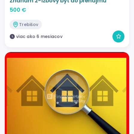
Zháňam 2-izbový byt do prenájmu
500 €
Trebišov
viac ako 6 mesiacov