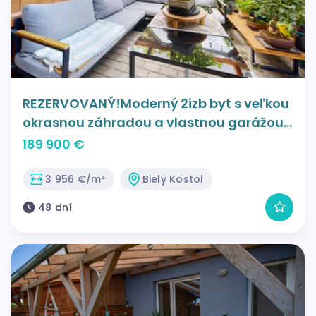
REZERVOVANÝ!Moderný 2izb byt s veľkou
okrasnou záhradou a vlastnou garážou
v Bielom Kostole
189 900 €
3 956 €/m²
Biely Kostol
48 dní