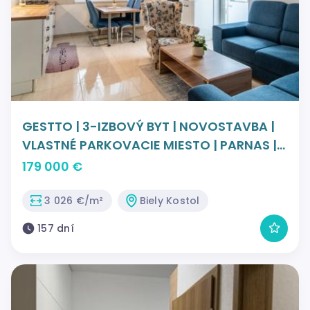
GESTTO | 3-IZBOVÝ BYT | NOVOSTAVBA |
VLASTNÉ PARKOVACIE MIESTO | PARNAS |
TRNAVA
179 000 €
3 026 €/m²
Biely Kostol
157 dní