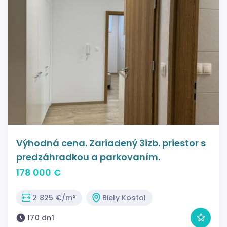
Výhodná cena. Zariadený 3izb. priestor s
predzáhradkou a parkovaním.
178 000 €
2 825 €/m²
Biely Kostol
170 dní