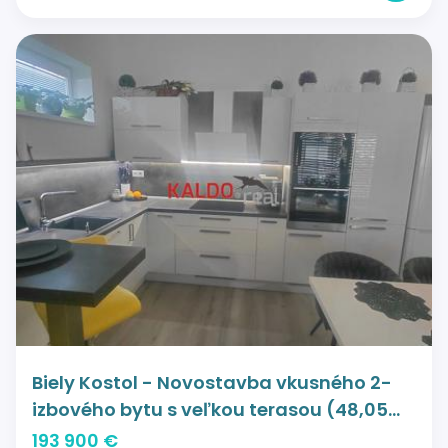
Biely Kostol - Novostavba vkusného 2-
izbového bytu s veľkou terasou (48,05
m2) a dvomi parkovacími miestami !!
193 900 €