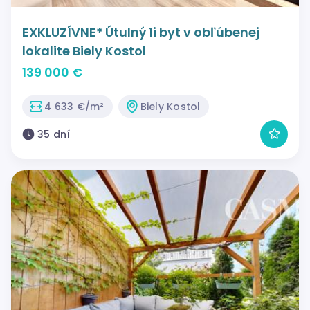
EXKLUZÍVNE* Útulný 1i byt v obľúbenej
lokalite Biely Kostol
139 000 €
4 633 €/m²
Biely Kostol
35 dní