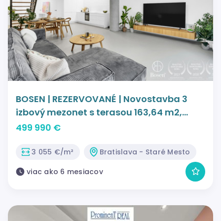
BOSEN | REZERVOVANÉ | Novostavba 3
izbový mezonet s terasou 163,64 m2,
Bratislava - m.č. Staré Mesto
499 990 €
3 055 €/m²
Bratislava - Staré Mesto
viac ako 6 mesiacov