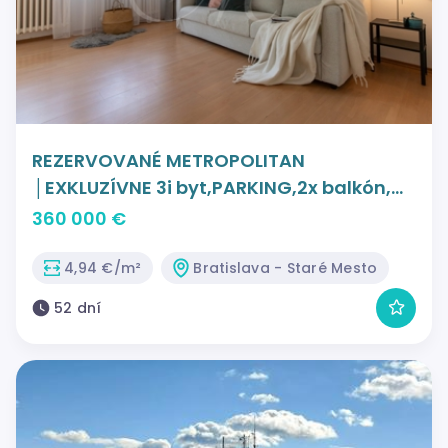
REZERVOVANÉ METROPOLITAN
│EXKLUZÍVNE 3i byt,PARKING,2x balkón,
lodžia
360 000 €
4,94 €/m²
Bratislava - Staré Mesto
52 dní