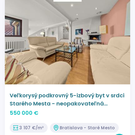
Veľkorysý podkrovný 5-izbový byt v srdci
Starého Mesta - neopakovateľná
atmosféra pod strechami mesta.
550 000 €
3 107 €/m²
Bratislava - Staré Mesto