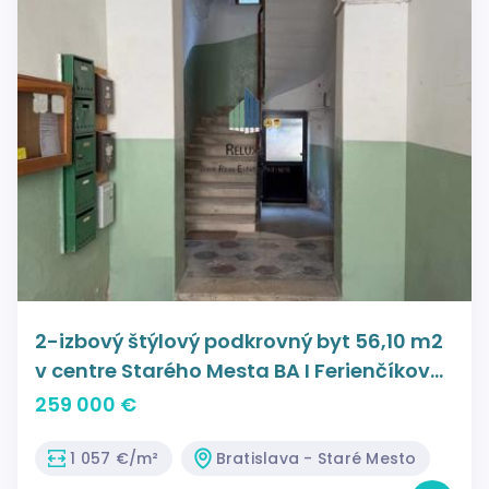
2-izbový štýlový podkrovný byt 56,10 m2
v centre Starého Mesta BA I Ferienčíkova
ulica na predaj
259 000 €
1 057 €/m²
Bratislava - Staré Mesto