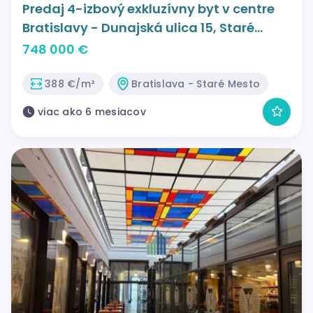
Predaj 4-izbový exkluzívny byt v centre
Bratislavy - Dunajská ulica 15, Staré
Mesto 143 m2 s 2x balkónmi
748 000 €
388 €/m²
Bratislava - Staré Mesto
viac ako 6 mesiacov