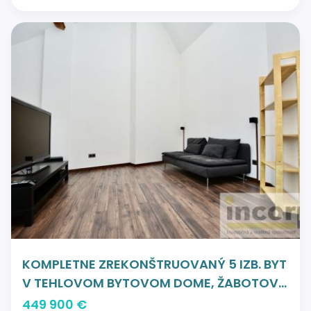
KOMPLETNE ZREKONŠTRUOVANÝ 5 IZB. BYT
V TEHLOVOM BYTOVOM DOME, ŽABOTOVÁ
ULICA
449 900 €