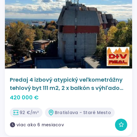
Predaj 4 izbový atypický veľkometrážny
tehlový byt 111 m2, 2 x balkón s výhľadom
na celé mesto, Drotárska cesta, Staré
420 000 €
mesto, BA I..
92 €/m²
Bratislava - Staré Mesto
viac ako 6 mesiacov