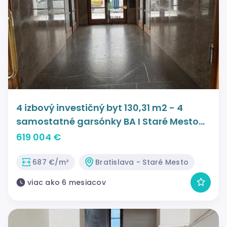
4 izbový investičný byt 130,31 m2 - 4
samostatné garsónky BA I Staré Mesto
Gorkého ul.
619 004 €
687 €/m²
Bratislava - Staré Mesto
viac ako 6 mesiacov